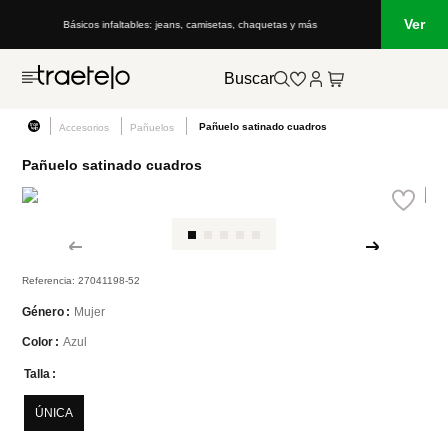
Ver
Básicos infaltables: jeans, camisetas, chaquetas y más
Buscar
Pañuelo satinado cuadros
Accesorios
Pañuelos
Pañuelo satinado cuadros
Referencia
:
27041198-52
Mujer
Género
Azul
Color
Talla
ÚNICA