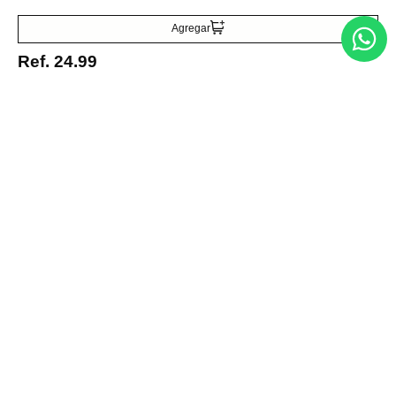
Acepto la política de tratamiento de datos personales
Suscribirse
Agregar
Ref.
24.99
Acerca de nosotros
Categorías
Marcas
Traetelo, el marketplace de moda en Venezuela para quienes buscan
estilo, calidad y las mejores marcas en un solo lugar.
Medios de pago