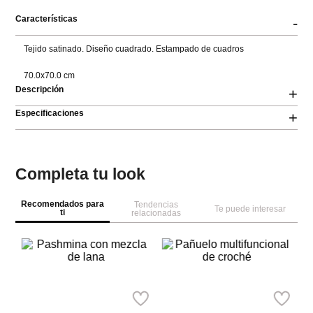
Características
-
Tejido satinado. Diseño cuadrado. Estampado de cuadros

70.0x70.0 cm
Descripción
+
Especificaciones
+
Completa tu look
Recomendados para
Tendencias
Te puede interesar
ti
relacionadas
NEW
NEW
Pa
P
la