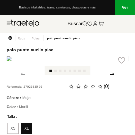
Ver
Básicos infaltables: jeans, camisetas, chaquetas y más
Buscar
polo punto cuello pico
Ropa
Polos
polo punto cuello pico
☆
☆
☆
☆
☆
(
0
)
Referencia
:
27025835-05
Mujer
Género
Marfil
Color
Talla
XS
XL