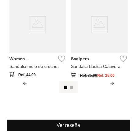
A
sa
Women
Scalpers
Secret
Sandalia mule de crochet
Sandalia Básica Calavera
Ref.
44.99
Ref.
35.99
Ref.
25.00
Ver reseña