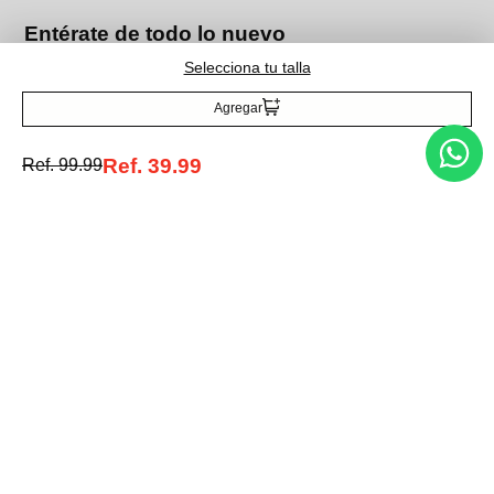
Entérate de todo lo nuevo
Selecciona tu talla
Agregar
Acepto la política de tratamiento de datos personales
Suscribirse
Ref.
39.99
Ref.
99.99
Acerca de nosotros
Categorías
Marcas
Traetelo, el marketplace de moda en Venezuela para quienes buscan
estilo, calidad y las mejores marcas en un solo lugar.