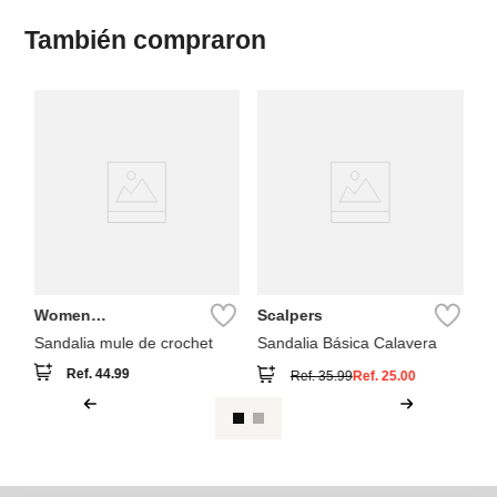
También compraron
A
sa
Women
Scalpers
Secret
Sandalia mule de crochet
Sandalia Básica Calavera
Ref.
44.99
Ref.
35.99
Ref.
25.00