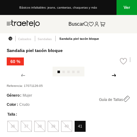
Ver
cos infaltables: jeans, camisetas, chaquetas y más
Lo que está de moda en
Buscar
Sandalia piel tacón bloque
Calzados
Sandalias
Sandalia piel tacón bloque
60 %
Referencia
:
17071126-05
Mujer
Género
Guía de Tallas
Crudo
Color
Talla
36
37
38
39
40
41