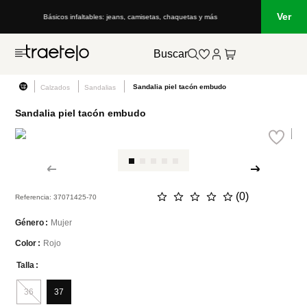
Ver
Básicos infaltables: jeans, camisetas, chaquetas y más
Buscar
Sandalia piel tacón embudo
Calzados
Sandalias
Sandalia piel tacón embudo
☆
☆
☆
☆
☆
(
0
)
Referencia
:
37071425-70
Mujer
Género
Rojo
Color
Talla
36
37