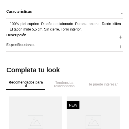
Características
-
100% piel caprino. Diseño destalonado. Puntera abierta. Tacón kitten. 
El tacón mide 5,5 cm. Sin cierre. Forro interior.
Descripción
+
Especificaciones
+
Completa tu look
Recomendados para
Tendencias
Te puede interesar
ti
relacionadas
NEW
Pa
Sa
y 