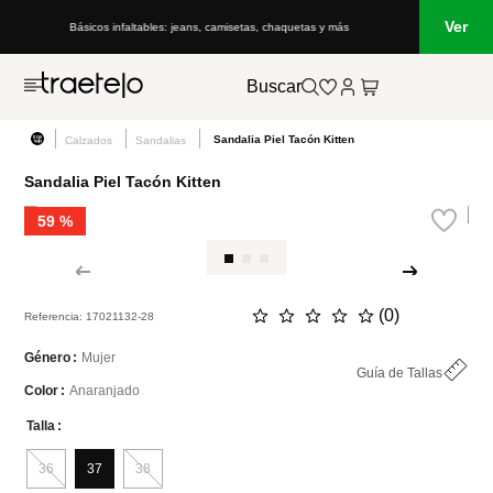
Ver
Básicos infaltables: jeans, camisetas, chaquetas y más
Lo que está
Buscar
Sandalia Piel Tacón Kitten
Calzados
Sandalias
Sandalia Piel Tacón Kitten
59 %
☆
☆
☆
☆
☆
(
0
)
Referencia
:
17021132-28
Mujer
Género
Guía de Tallas
Anaranjado
Color
Talla
36
37
38