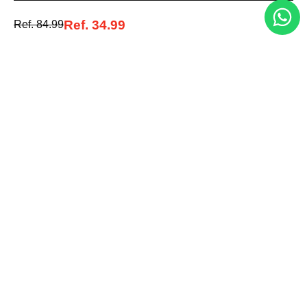
Acepto la política de tratamiento de datos personales
Suscribirse
Ref.
34.99
Ref.
84.99
Acerca de nosotros
Categorías
Marcas
Traetelo, el marketplace de moda en Venezuela para quienes buscan
estilo, calidad y las mejores marcas en un solo lugar.
Medios de pago