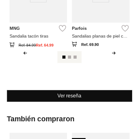
MNG
Parfois
Sandalia tacón tiras
Sandalias planas de piel con
tira cruzada
Ref.
69.90
Ref.
84.99
Ref.
64.99
Ver reseña
También compraron