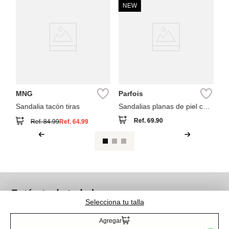
NEW
Pa
Sa
y 
MNG
Parfois
Sandalia tacón tiras
Sandalias planas de piel con
tira cruzada
Ref.
69.90
Ref.
84.99
Ref.
64.99
Entérate de todo lo nuevo
Selecciona tu talla
Agregar