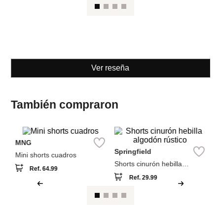
MNG
Springfield
Mini shorts cuadros
Shorts cinurón hebilla
algodón rústico
Ref.
64.99
Ref.
29.99
Ver reseña
También compraron
Sp