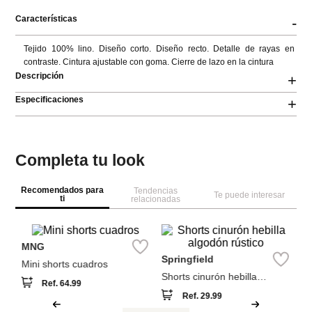
Características
-
Tejido 100% lino. Diseño corto. Diseño recto. Detalle de rayas en 
contraste. Cintura ajustable con goma. Cierre de lazo en la cintura
Descripción
+
Especificaciones
+
Completa tu look
Recomendados para
Tendencias
Te puede interesar
ti
relacionadas
Sp
Sh