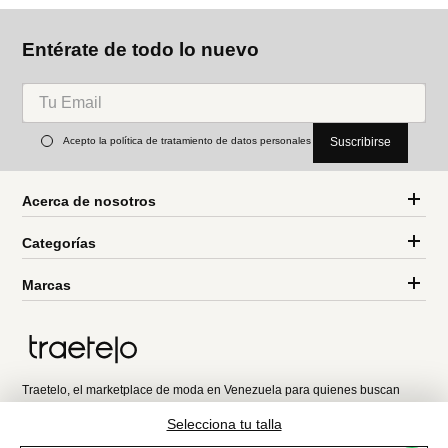
Sh
MNG
Springfield
Mini shorts cuadros
Shorts cinurón hebilla
algodón rústico
Ref.
64.99
Ref.
29.99
Entérate de todo lo nuevo
Selecciona tu talla
Acepto la política de tratamiento de datos personales