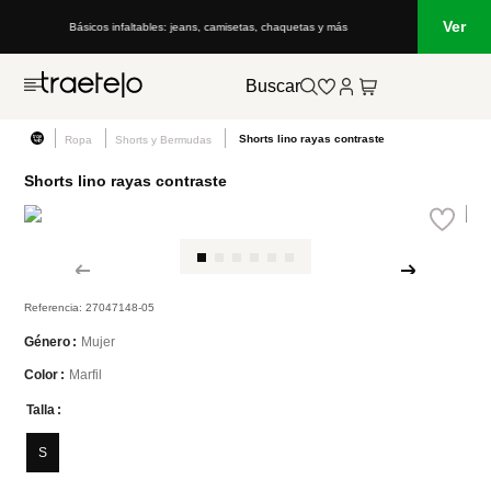
Ver
Básicos infaltables: jeans, camisetas, chaquetas y más
Buscar
Shorts lino rayas contraste
Ropa
Shorts y Bermudas
Shorts lino rayas contraste
Referencia
:
27047148-05
Mujer
Género
Marfil
Color
Talla
S