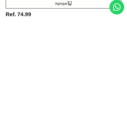
Suscribirse
Agregar
Ref.
74.99
Acerca de nosotros
Categorías
Marcas
Traetelo, el marketplace de moda en Venezuela para quienes buscan
estilo, calidad y las mejores marcas en un solo lugar.
Medios de pago