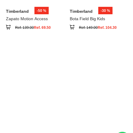
Timberland
Timberland
Calzado GS Motion 6 Lthr
Zapato Motion Access Low
Super
Ref.
169.00
Ref.
84.50
Ref.
129.00
Ref.
64.50
-
50 %
-
30 %