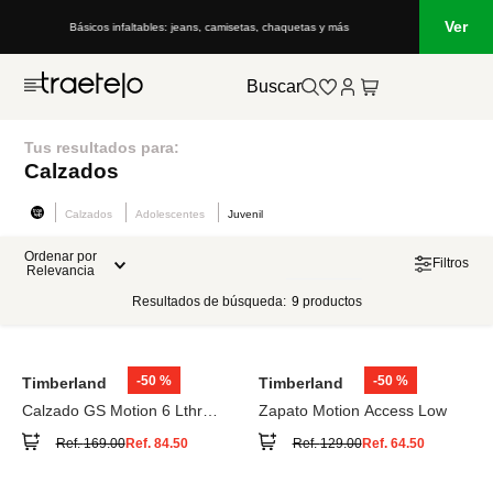
Ver
Básicos infaltables: jeans, camisetas, chaquetas y más
Buscar
Tus resultados para:
Calzados
Calzados
Adolescentes
Juvenil
Ordenar por
Filtros
Relevancia
Resultados de búsqueda:
9
productos
-
50 %
-
50 %