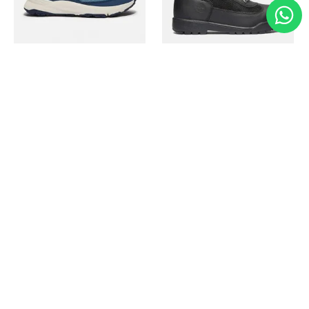
Timberland
Timberland
Zapato Motion Access
Bota Field Big Kids
Ref.
139.00
Ref.
69.50
Ref.
149.00
Ref.
104.30