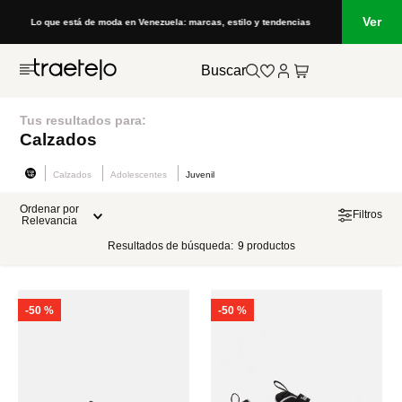
Ver
Lo que está de moda en Venezuela: marcas, estilo y tendencias
Buscar
Tus resultados para:
Calzados
Calzados
Adolescentes
Juvenil
Ordenar por
Filtros
Relevancia
Resultados de búsqueda:
9
productos
-
50 %
-
50 %