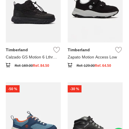
Timberland
Timberland
Calzado GS Motion 6 Lthr
Zapato Motion Access Low
Super
Ref.
169.00
Ref.
84.50
Ref.
129.00
Ref.
64.50
-
50 %
-
30 %