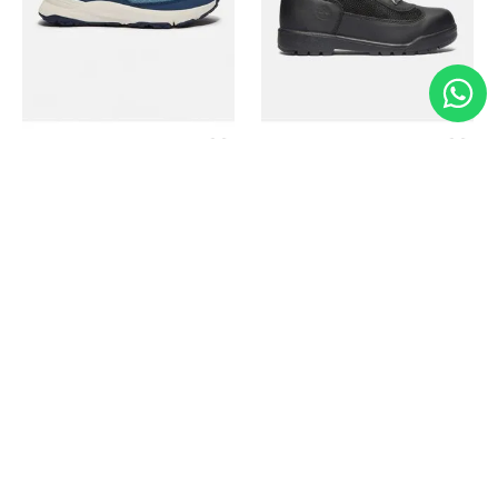
Timberland
Timberland
Zapato Motion Access
Bota Field Big Kids
Ref.
139.00
Ref.
69.50
Ref.
149.00
Ref.
104.30