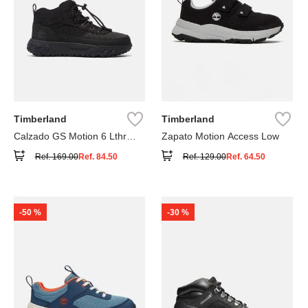
Timberland
Timberland
Calzado GS Motion 6 Lthr
Zapato Motion Access Low
Super
Ref.
169.00
Ref.
84.50
Ref.
129.00
Ref.
64.50
-
50 %
-
30 %