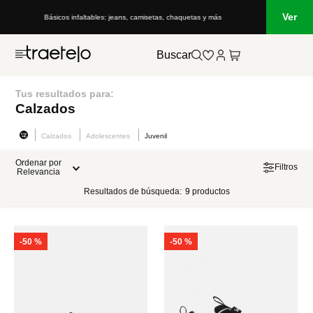
Ver
Básicos infaltables: jeans, camisetas, chaquetas y más
Buscar
Tus resultados para:
Calzados
Calzados
Adolescentes
Juvenil
Ordenar por
Filtros
Relevancia
Resultados de búsqueda:
9
productos
-
50 %
-
50 %