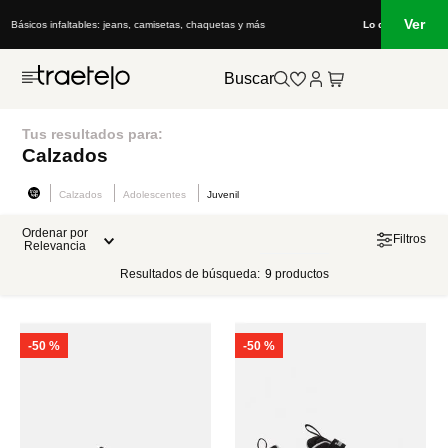
Ver
Lo que está de moda en Venezuela: marcas, estilo y tendencias
Buscar
Tus resultados para:
Calzados
Calzados
Adolescentes
Juvenil
Ordenar por
Filtros
Relevancia
Resultados de búsqueda:
9
productos
-
50 %
-
50 %