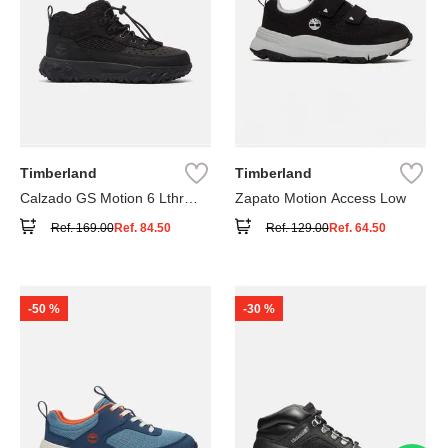
Timberland
Timberland
Calzado GS Motion 6 Lthr
Zapato Motion Access Low
Super
Ref.
169.00
Ref.
84.50
Ref.
129.00
Ref.
64.50
-
50 %
-
30 %