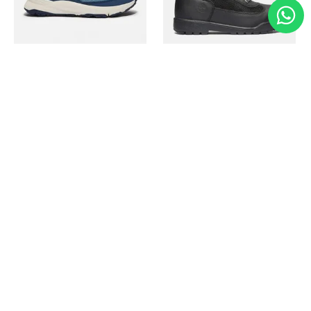
Timberland
Timberland
Zapato Motion Access
Bota Field Big Kids
Ref.
139.00
Ref.
69.50
Ref.
149.00
Ref.
104.30