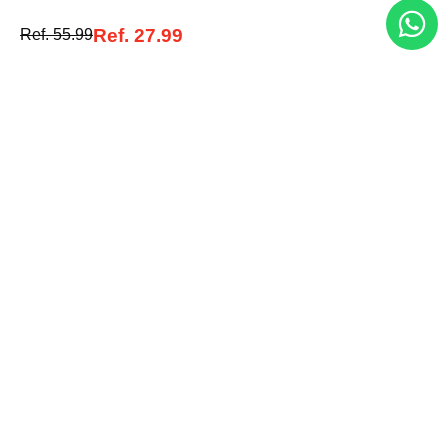
Ref.
27.99
Ref.
55.99
Entérate de todo lo nuevo
Acepto la política de tratamiento de datos personales
Suscribirse
Acerca de nosotros
Categorías
Marcas
Traetelo, el marketplace de moda en Venezuela para quienes buscan