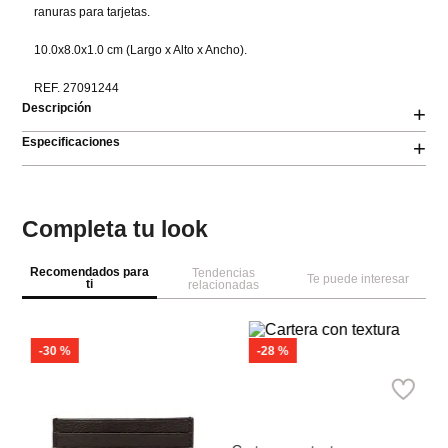
ranuras para tarjetas.

10.0x8.0x1.0 cm (Largo x Alto x Ancho).

REF. 27091244
Descripción
+
Especificaciones
+
Completa tu look
Recomendados para
Tendencias
Te puede interesar
ti
relacionadas
-
30 %
-
28 %
Parfois
M
Cartera con textura
Bi
Ref.
35.90
Ref.
25.90