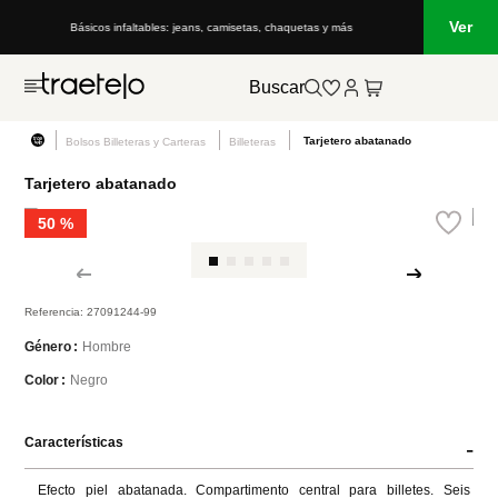
Ver
Básicos infaltables: jeans, camisetas, chaquetas y más
Buscar
Tarjetero abatanado
Bolsos Billeteras y Carteras
Billeteras
Tarjetero abatanado
50 %
Referencia
:
27091244-99
Hombre
Género
Negro
Color
Características
-
Efecto piel abatanada. Compartimento central para billetes. Seis 