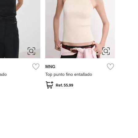
M
L
XS
S
M
L
MNG
lado
Top punto fino entallado
Ref.
55.99