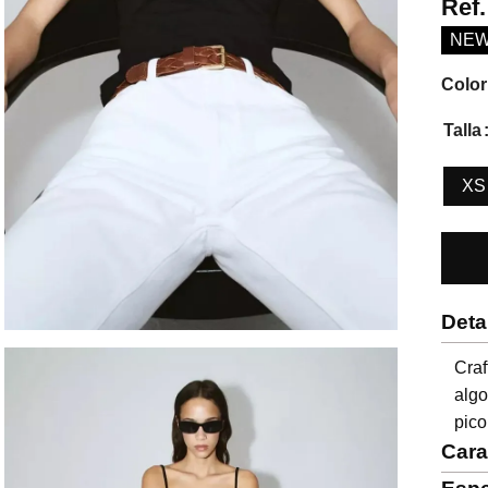
Ref
NE
Color
Talla
XS
Deta
Craf
algo
pico
Cara