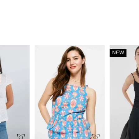
NEW
34
36
38
40