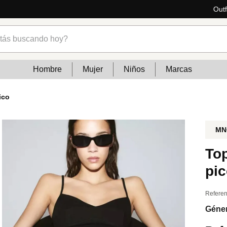
ás
s buscando hoy?
Hombre
Mujer
Niños
Marcas
ico
MN
Top
pi
Referen
Géne