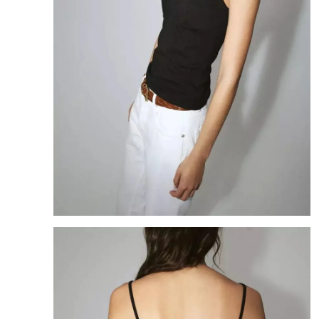
8
.
mng
9
.
bandolera
10
.
bimba lola