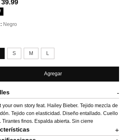
.
39.99
W
Negro
S
M
L
Agregar
lles
-
t your own story feat. Hailey Bieber. Tejido mezcla de 
dón. Tejido con elasticidad. Diseño entallado. Cuello 
. Tirantes finos. Espalda abierta. Sin cierre
cterísticas
+