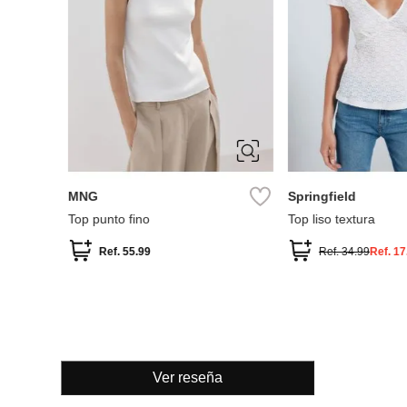
XS
S
M
L
XS
S
M
MNG
Springfield
Top punto fino
Top liso textura
Ref.
55.99
Ref.
34.99
Ref.
17
Ver reseña