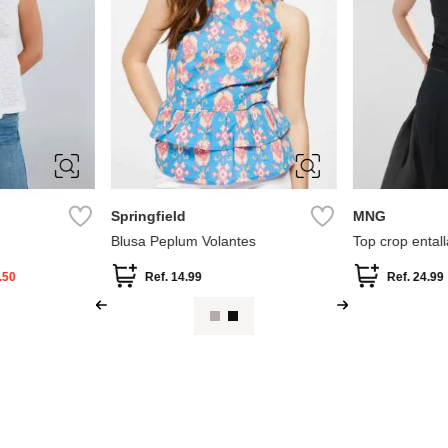
34
36
38
40
L
42
44
XS
S
Springfield
MNG
Blusa Peplum Volantes
Top crop ental
.50
Ref.
14.99
Ref.
24.99