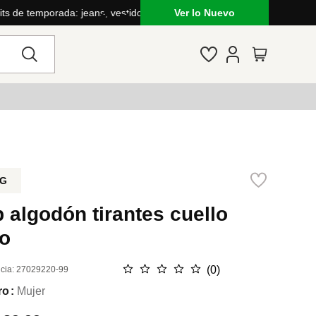
Ver lo Nuevo
G
 algodón tirantes cuello
co
☆
☆
☆
☆
☆
(
0
)
cia
:
27029220-99
ro
Mujer