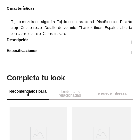
Características
-
Tejido mezcla de algodón. Tejido con elasticidad. Diseño recto. Diseño 
crop. Cuello recto. Detalle de volante. Tirantes finos. Espalda abierta 
con cierre de lazo. Cierre trasero
Descripción
+
Especificaciones
+
Completa tu look
Recomendados para
Tendencias
Te puede interesar
ti
relacionadas
M
To
co