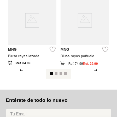
M
To
co
MNG
MNG
Blusa rayas lazada
Blusa rayas pañuelo
Ref.
84.99
Ref.
74.99
Ref.
29.99
Entérate de todo lo nuevo