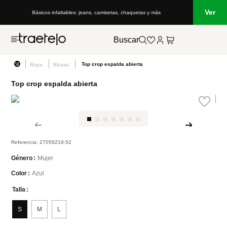
Ver
Básicos infaltables: jeans, camisetas, chaquetas y más
Buscar
Top crop espalda abierta
Ropa
Blusas
Top crop espalda abierta
Referencia
:
27059219-52
Mujer
Género
Azul
Color
Talla
S
M
L