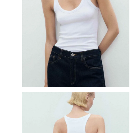
8
.
mng
9
.
bandolera
10
.
bimba lola