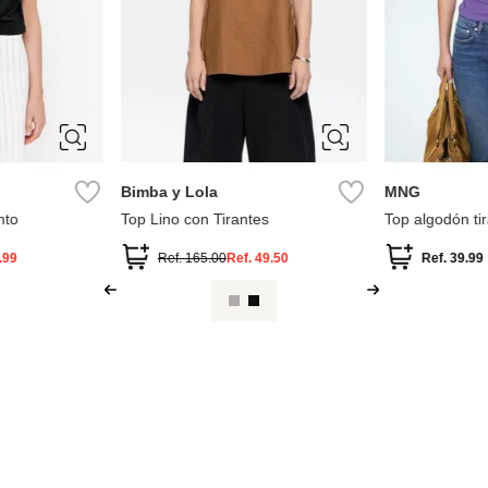
S
M
XS
S
Bimba y Lola
MNG
nto
Top Lino con Tirantes
Top algodón tir
.99
Ref.
165.00
Ref.
49.50
Ref.
39.99