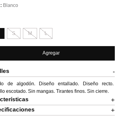
Blanco
S
M
L
Agregar
lles
-
ido de algodón. Diseño entallado. Diseño recto. 
lo escotado. Sin mangas. Tirantes finos. Sin cierre.
cterísticas
+
cificaciones
+