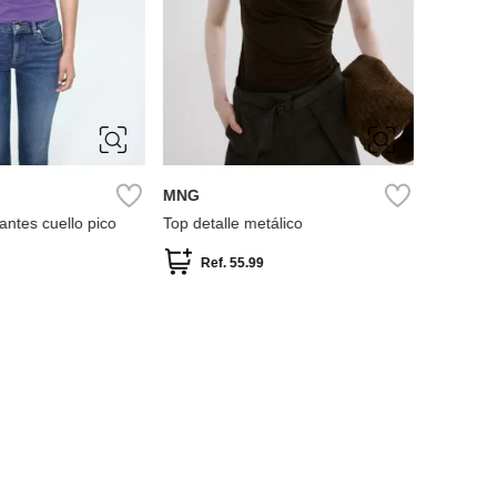
XS
S
M
L
M
L
XL
MNG
antes cuello pico
Top detalle metálico
Ref.
55.99