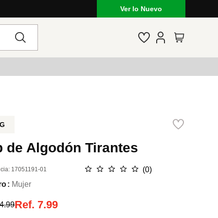
Ver lo Nuevo
G
p de Algodón Tirantes
☆
☆
☆
☆
☆
(
0
)
cia
:
17051191-01
ro
Mujer
Ref.
7.99
4.99