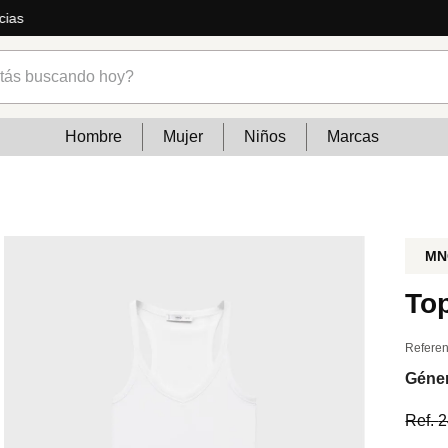
ás
s buscando hoy?
Hombre
Mujer
Niños
Marcas
MN
To
Referen
Géne
Ref.
2