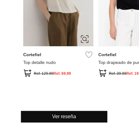
S
M
L
XL
S
M
L
Cortefiel
Cortefiel
Top detalle nudo
Top drapeado de pu
Ref.
129.99
Ref.
69.99
Ref.
39.99
Ref.
19
Ver reseña