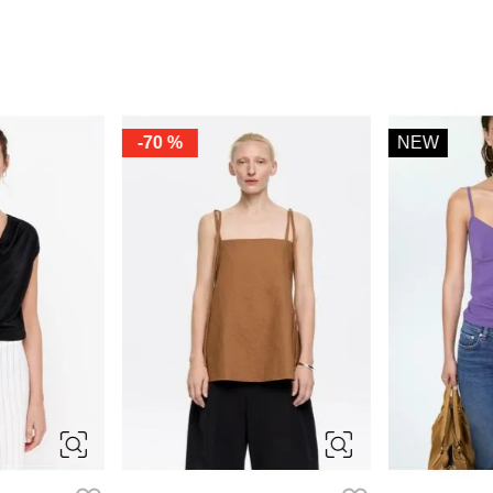
-
70 %
NEW
S
M
XS
S