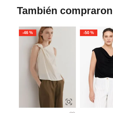
También compraron
-
46 %
-
50 %
S
M
L
XL
S
M
L