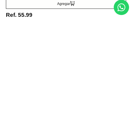
Suscribirse
Agregar
Ref.
55.99
Acerca de nosotros
Categorías
Marcas
Traetelo, el marketplace de moda en Venezuela para quienes buscan
estilo, calidad y las mejores marcas en un solo lugar.
Medios de pago