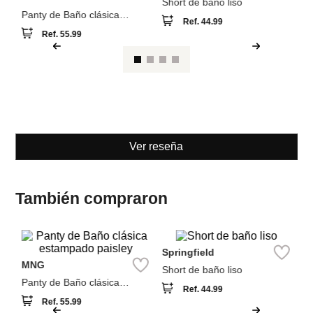
MNG
Springfield
Panty de Baño clásica
Short de baño liso
estampado paisley
Ref.
55.99
Ref.
44.99
Ver reseña
También compraron
W