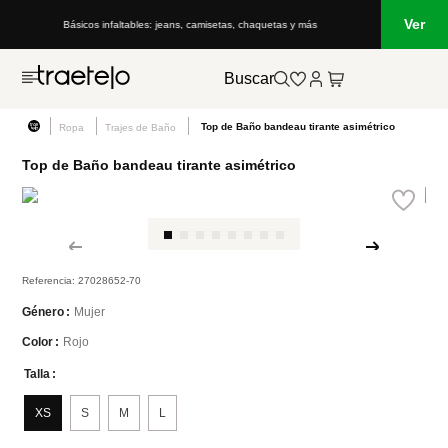
Ver
Básicos infaltables: jeans, camisetas, chaquetas y más
Buscar
Top de Baño bandeau tirante asimétrico
Ropa
Trajes de Baño
Top de Baño bandeau tirante asimétrico
Referencia
:
27028652-70
Mujer
Género
Rojo
Color
Talla
XS
S
M
L