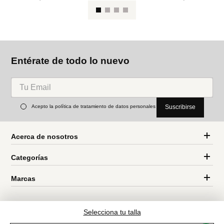
Se
To
e
MNG
Springfield
Panty de Baño clásica
Short de baño liso
estampado paisley
Ref.
55.99
Ref.
44.99
Entérate de todo lo nuevo
Selecciona tu talla
Acepto la política de tratamiento de datos personales