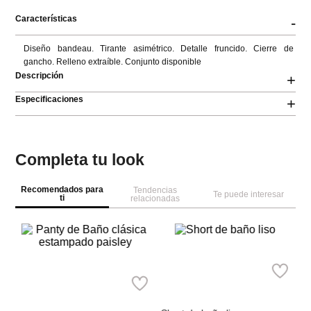
Características
-
Diseño bandeau. Tirante asimétrico. Detalle fruncido. Cierre de 
gancho. Relleno extraíble. Conjunto disponible
Descripción
+
Especificaciones
+
Completa tu look
Recomendados para
Tendencias
Te puede interesar
ti
relacionadas
W
Se
To
e