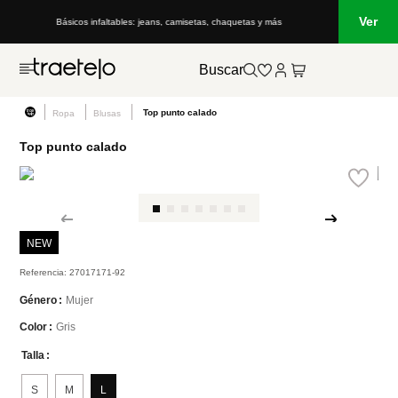
Ver
Básicos infaltables: jeans, camisetas, chaquetas y más
Buscar
Top punto calado
Ropa
Blusas
Top punto calado
NEW
Referencia
:
27017171-92
Mujer
Género
Gris
Color
Talla
S
M
L