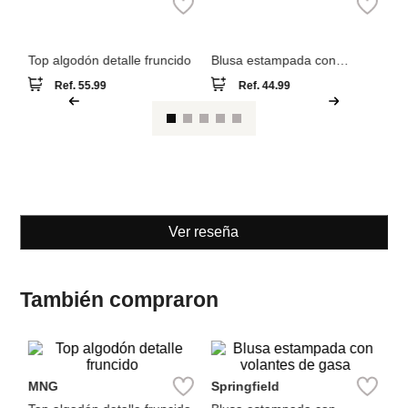
volantes de gasa
Ref.
55.99
Ref.
44.99
Ver reseña
También compraron
NEW
NEW
M
MNG
Springfield
Bl
Top algodón detalle fruncido
Blusa estampada con
volantes de gasa
Ref.
55.99
Ref.
44.99