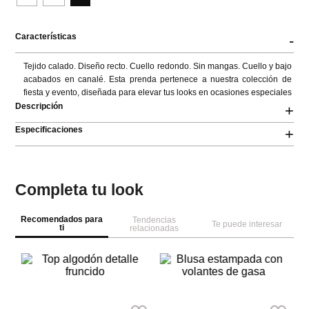
Características
-
Tejido calado. Diseño recto. Cuello redondo. Sin mangas. Cuello y bajo 
acabados en canalé. Esta prenda pertenece a nuestra colección de 
fiesta y evento, diseñada para elevar tus looks en ocasiones especiales
Descripción
+
Especificaciones
+
Completa tu look
Recomendados para
Tendencias
Te puede interesar
ti
relacionadas
NEW
NEW
M
MNG
Springfield
Bl
Top algodón detalle fruncido
Blusa estampada con