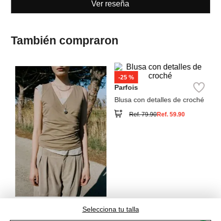
También compraron
-
25 %
M
Parfois
To
Blusa con detalles de croché
Ref.
79.90
Ref.
59.90
MNG
Top cruzado fruncido
Ref.
55.99
Selecciona tu talla