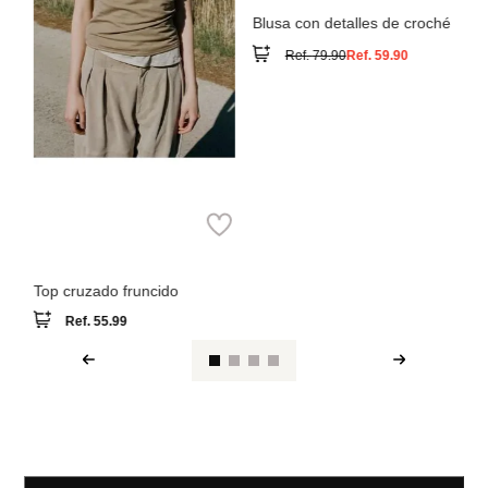
MNG
Top cruzado fruncido
Ref.
55.99
Ver reseña