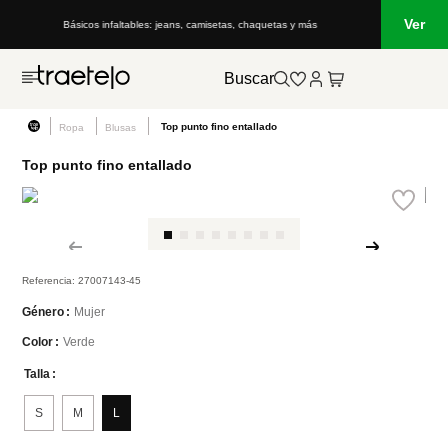
Ver
Básicos infaltables: jeans, camisetas, chaquetas y más
Buscar
Top punto fino entallado
Ropa
Blusas
Top punto fino entallado
Referencia
:
27007143-45
Mujer
Género
Verde
Color
Talla
S
M
L