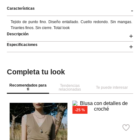
Características
-
Tejido de punto fino. Diseño entallado. Cuello redondo. Sin mangas. 
Tirantes finos. Sin cierre. Total look
Descripción
+
Especificaciones
+
Completa tu look
Recomendados para
Tendencias
Te puede interesar
ti
relacionadas
-
25 %
M
Parfois
To
Blusa con detalles de croché
Ref.
79.90
Ref.
59.90