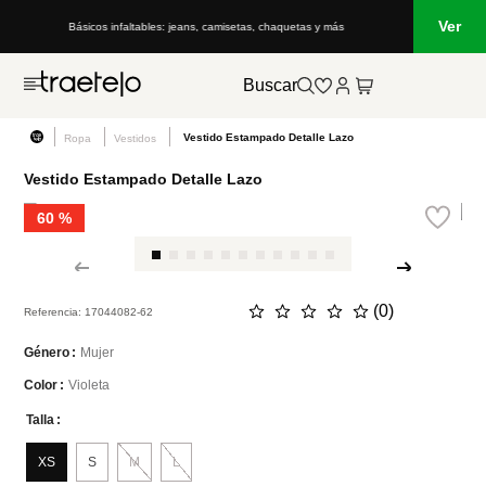
Ver
Básicos infaltables: jeans, camisetas, chaquetas y más
Buscar
Vestido Estampado Detalle Lazo
Ropa
Vestidos
Vestido Estampado Detalle Lazo
60 %
☆
☆
☆
☆
☆
(
0
)
Referencia
:
17044082-62
Mujer
Género
Violeta
Color
Talla
XS
S
M
L