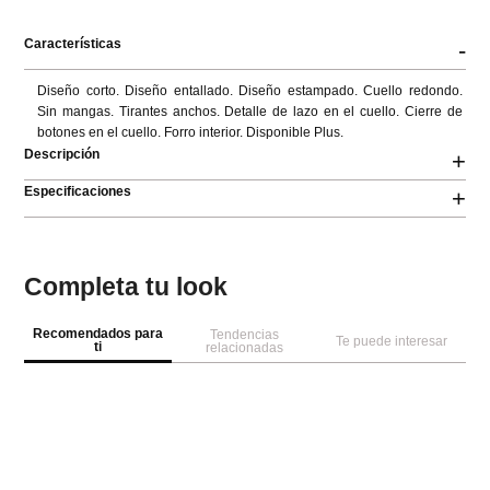
Características
-
Diseño corto. Diseño entallado. Diseño estampado. Cuello redondo. 
Sin mangas. Tirantes anchos. Detalle de lazo en el cuello. Cierre de 
botones en el cuello. Forro interior. Disponible Plus.
Descripción
+
Especificaciones
+
Completa tu look
Recomendados para
Tendencias
Te puede interesar
ti
relacionadas
-
40 %
M
s
Ve