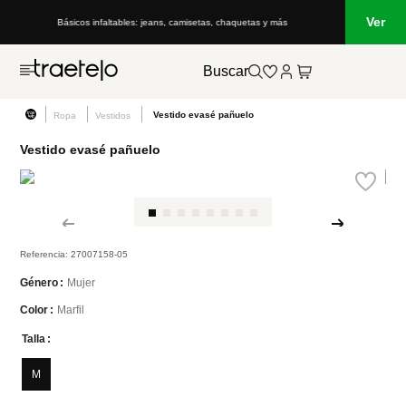
Ver
Básicos infaltables: jeans, camisetas, chaquetas y más
Buscar
Vestido evasé pañuelo
Ropa
Vestidos
Vestido evasé pañuelo
Referencia
:
27007158-05
Mujer
Género
Marfil
Color
Talla
M