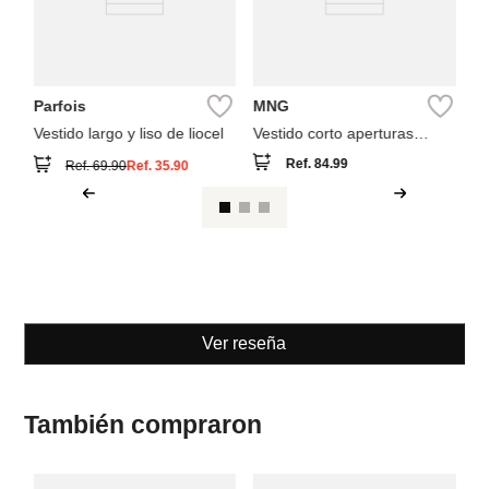
Parfois
MNG
Vestido largo y liso de liocel
Vestido corto aperturas
laterales
Ref.
84.99
Ref.
69.90
Ref.
35.90
Ver reseña
También compraron