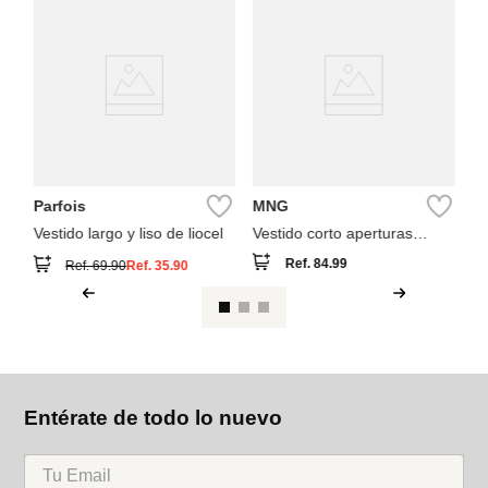
M
Ve
Parfois
MNG
Vestido largo y liso de liocel
Vestido corto aperturas
laterales
Ref.
84.99
Ref.
69.90
Ref.
35.90
Entérate de todo lo nuevo