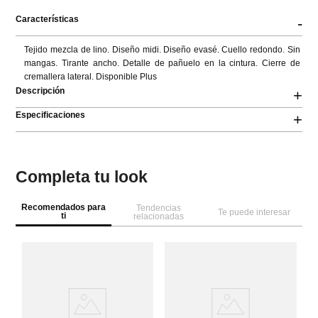
Características
-
Tejido mezcla de lino. Diseño midi. Diseño evasé. Cuello redondo. Sin 
mangas. Tirante ancho. Detalle de pañuelo en la cintura. Cierre de 
cremallera lateral. Disponible Plus
Descripción
+
Especificaciones
+
Completa tu look
Recomendados para
Tendencias
Te puede interesar
ti
relacionadas
M
Ve