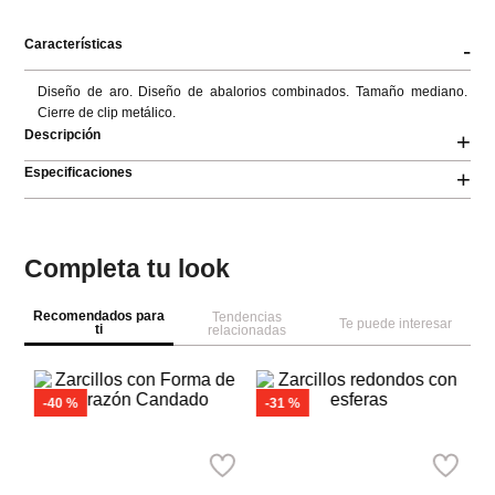
Características
-
Diseño de aro. Diseño de abalorios combinados. Tamaño mediano. 
Cierre de clip metálico.
Descripción
+
Especificaciones
+
Completa tu look
Recomendados para
Tendencias
Te puede interesar
ti
relacionadas
Pa
Ar