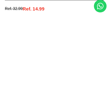
Acepto la política de tratamiento de datos personales
Suscribirse
Ref.
14.99
Ref.
32.99
Acerca de nosotros
Categorías
Marcas
Traetelo, el marketplace de moda en Venezuela para quienes buscan
estilo, calidad y las mejores marcas en un solo lugar.
Medios de pago