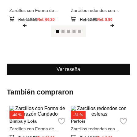
Bimba y Lola
Parfois
Zarcillos con Forma de
Zarcillos redondos con
Corazón Candado
esferas
Ref.
110.50
Ref.
66.30
Ref.
12.90
Ref.
8.90
Ver reseña
También compraron