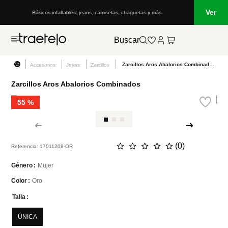
Ver
Básicos infaltables: jeans, camisetas, chaquetas y más
Buscar
Zarcillos Aros Abalorios Combinados
Accesorios
Joyas
Zarcillos
Zarcillos Aros Abalorios Combinados
55 %
☆
☆
☆
☆
☆
(
0
)
Referencia
:
17011208-OR
Mujer
Género
Oro
Color
Talla
ÚNICA