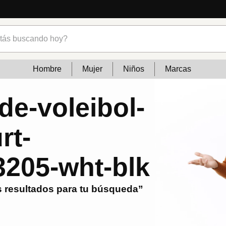
ncias
s buscando hoy?
Hombre
Mujer
Niños
Marcas
de-voleibol-
rt-
205-wht-blk
 resultados para tu búsqueda”