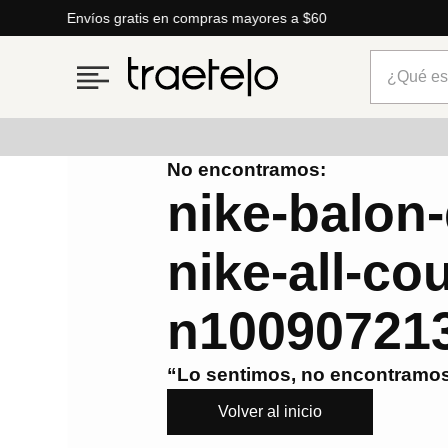
Lo que está de moda en Venezuela: marcas, estilo y tende
¿Qué está
No encontramos:
Términos más buscados
nike-balon-
1
.
timberland
nike-all-cou
2
.
parfois
3
.
carteras
n100907213
4
.
aldo
5
.
carteras parfois
“Lo sentimos, no encontramos
6
.
springfield
Volver al inicio
7
.
mng