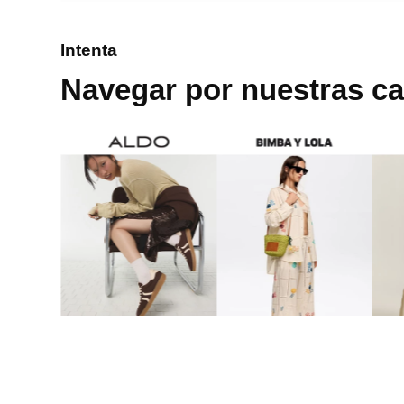
8
.
bolso
Intenta
9
.
cartera
Navegar por nuestras ca
10
.
bimba lola