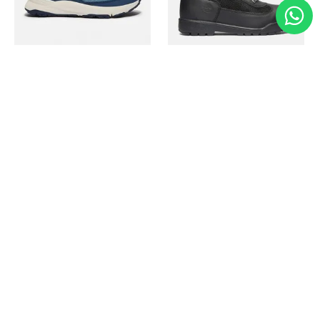
Timberland
Timberland
Zapato Motion Access
Bota Field Big Kids
Ref.
139.00
Ref.
69.50
Ref.
149.00
Ref.
104.30