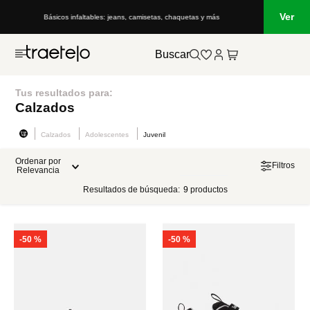
Ver
Básicos infaltables: jeans, camisetas, chaquetas y más
Buscar
Tus resultados para:
Calzados
Calzados
Adolescentes
Juvenil
Ordenar por
Filtros
Relevancia
Resultados de búsqueda:
9
productos
-
50 %
-
50 %