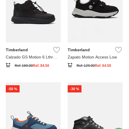
Timberland
Timberland
Calzado GS Motion 6 Lthr
Zapato Motion Access Low
Super
Ref.
169.00
Ref.
84.50
Ref.
129.00
Ref.
64.50
-
50 %
-
30 %