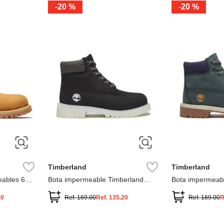
-
20 %
-
20 %
3
2
1
13
1
12.5
2.5
1.5
13.5
2
13
2
12.5
13.5
Timberland
Timberland
ables 6
Bota impermeable Timberland
Bota impermeab
Premium
Premium
20
Ref.
169.00
Ref.
135.20
Ref.
169.00
R