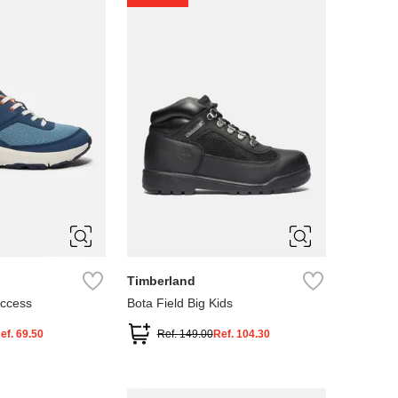
4
5
Timberland
Access
Bota Field Big Kids
ef.
69.50
Ref.
149.00
Ref.
104.30