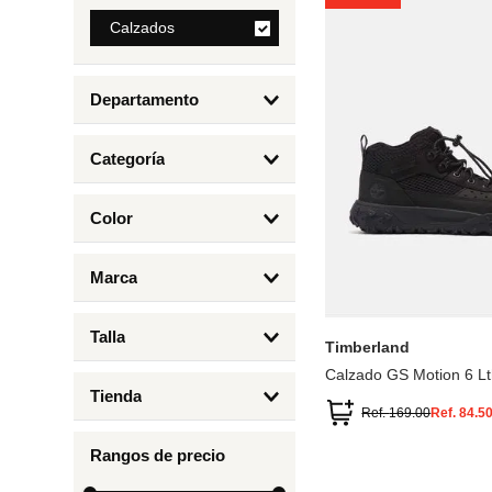
8
.
Calzados
bolso
9
.
cartera
Departamento
10
.
bimba lola
Calzados
Categoría
Botas y Botines
Color
Deportivos Urbanos
Amarillo
5
6.5
7
6
Marca
Arena
4.5
4
Timberland
Azul
Talla
Timberland
Negro
Calzado GS Motion 6 Lt
1
Tienda
1.5
Ref.
169.00
Ref.
84.5
Timberland
12.5
Rangos de precio
13