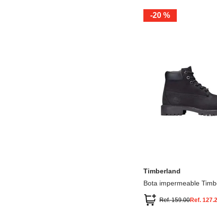
-
20 %
12.5
13.5
1.5
2.5
13
1
2
3
Timberland
Bota impermeable Timb
Premium
Ref.
159.00
Ref.
127.