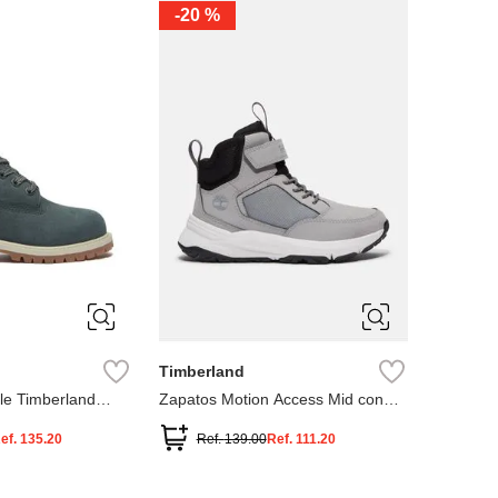
-
20 %
3
12.5
3
2
.5
1.5
1
13
2.5
1.5
13.5
Timberland
le Timberland
Zapatos Motion Access Mid con
cierre de velcro
ef.
135.20
Ref.
139.00
Ref.
111.20