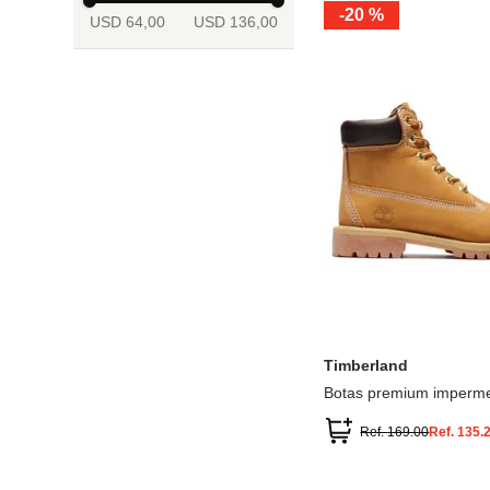
-
20 %
USD 64,00
USD 136,00
13.5
2
2.5
3
3.5
4
Mostrar 6 más
3.5
4
4.5
5
5.5
6
Timberland
Botas premium imperme
inch
Ref.
169.00
Ref.
135.