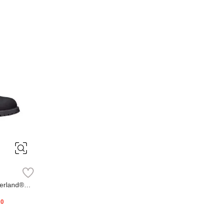
erland®
20