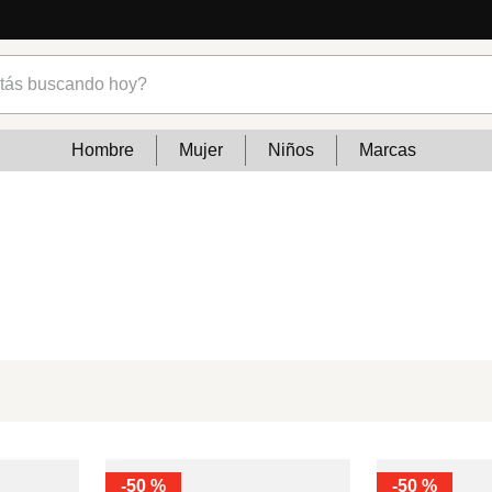
s buscando hoy?
Hombre
Mujer
Niños
Marcas
-
50 %
-
50 %