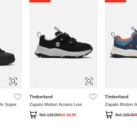
1
1.5
2
2.5
7
Timberland
Timberland
hr Super
Zapato Motion Access Low
Zapato Motion 
0
Ref.
129.00
Ref.
64.50
Ref.
139.00
R