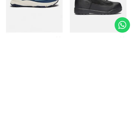
Timberland
Timberland
Zapato Motion Access
Bota Field Big Kids
Ref.
139.00
Ref.
69.50
Ref.
149.00
Ref.
104.30