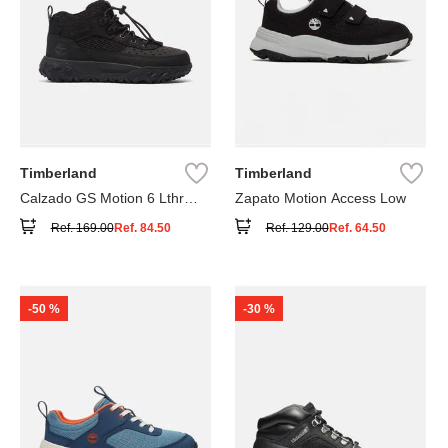
Timberland
Timberland
Calzado GS Motion 6 Lthr
Zapato Motion Access Low
Super
Ref.
169.00
Ref.
84.50
Ref.
129.00
Ref.
64.50
-
50 %
-
30 %