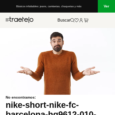
Ver
Básicos infaltables: jeans, camisetas, chaquetas y más
Buscar
No encontramos:
nike-short-nike-fc-
barcelona-hq9612-010-