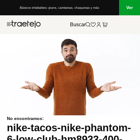
Ver
Básicos infaltables: jeans, camisetas, chaquetas y más
Buscar
No encontramos:
nike-tacos-nike-phantom-
6-low-club-hm8933-400-