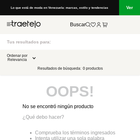
Ver
Lo que está de moda en Venezuela: marcas, estilo y tendencias
Buscar
Tus resultados para:
Ordenar por
Relevancia
Resultados de búsqueda:
0
productos
OOPS!
No se encontró ningún producto
¿Qué debo hacer?
Comprueba los términos ingresados
Intenta utilizar una sola palabra