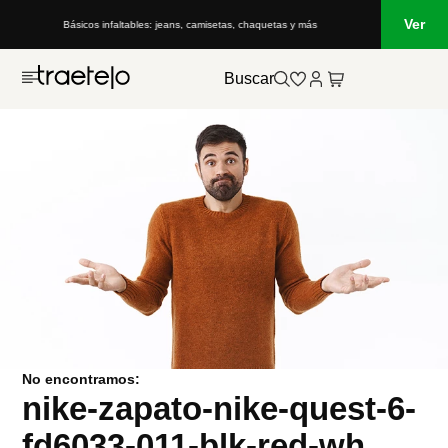
Ver
Básicos infaltables: jeans, camisetas, chaquetas y más
Buscar
No encontramos:
nike-zapato-nike-quest-6-
fd6033-011-blk-red-wh