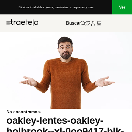
Ver
Básicos infaltables: jeans, camisetas, chaquetas y más
Buscar
No encontramos:
oakley-lentes-oakley-
holbrook--xl-0oo9417-blk-