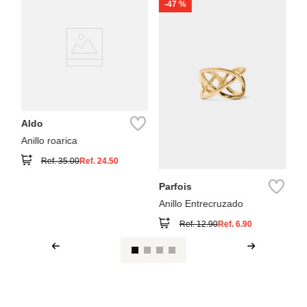
-
47 %
Swarovski
NEW
Anillo Imbe
Blanco
Ref.
190
o
o roarica
Ref.
35.00
Ref.
24.50
Parfois
Anillo Entrecruzado
Ref.
12.90
Ref.
6.90