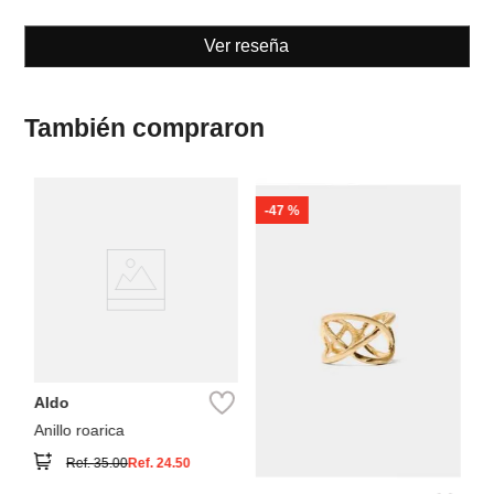
Ver reseña
También compraron
-
47 %
Swar
NE
Anill
Blan
Aldo
Anillo roarica
Ref.
35.00
Ref.
24.50