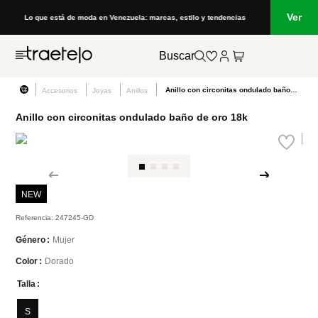
Ver
Lo que está de moda en Venezuela: marcas, estilo y tendencias
Buscar
Anillo con circonitas ondulado baño de oro 18k
Accesorios
Joyas
Anillos
Anillo con circonitas ondulado baño de oro 18k
NEW
Referencia
:
247245-GD
Mujer
Género
Dorado
Color
Talla
S