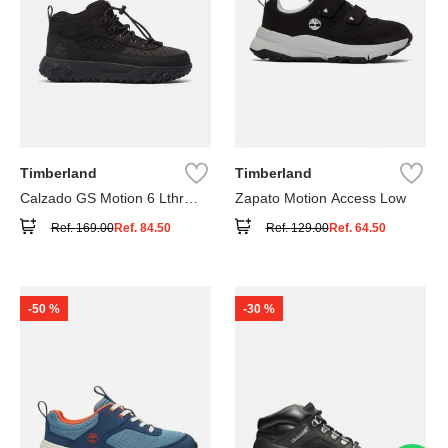
Timberland
Timberland
Calzado GS Motion 6 Lthr
Zapato Motion Access Low
Super
Ref.
169.00
Ref.
84.50
Ref.
129.00
Ref.
64.50
-
50 %
-
30 %