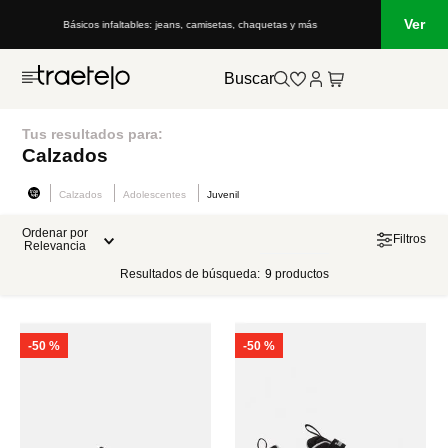
Ver
Básicos infaltables: jeans, camisetas, chaquetas y más
Buscar
Tus resultados para:
Calzados
Calzados
Adolescentes
Juvenil
Ordenar por
Filtros
Relevancia
Resultados de búsqueda:
9
productos
-
50 %
-
50 %