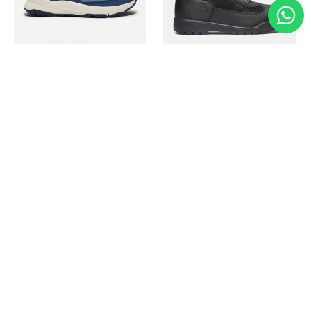
Timberland
Timberland
Zapato Motion Access
Bota Field Big Kids
Ref.
139.00
Ref.
69.50
Ref.
149.00
Ref.
104.30