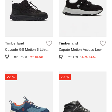
Timberland
Timberland
Calzado GS Motion 6 Lthr
Zapato Motion Access Low
Super
Ref.
169.00
Ref.
84.50
Ref.
129.00
Ref.
64.50
-
50 %
-
30 %