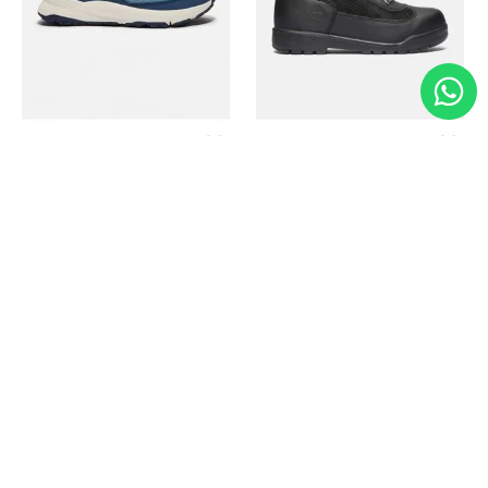
Timberland
Timberland
Zapato Motion Access
Bota Field Big Kids
Ref.
139.00
Ref.
69.50
Ref.
149.00
Ref.
104.30