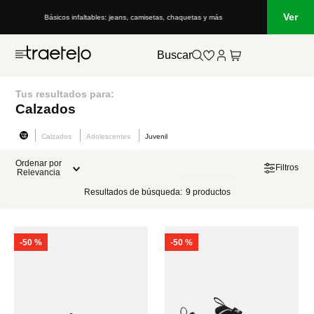
Ver
Básicos infaltables: jeans, camisetas, chaquetas y más
Buscar
Tus resultados para:
Calzados
Calzados
Adolescentes
Juvenil
Ordenar por
Filtros
Relevancia
Resultados de búsqueda:
9
productos
-
50 %
-
50 %