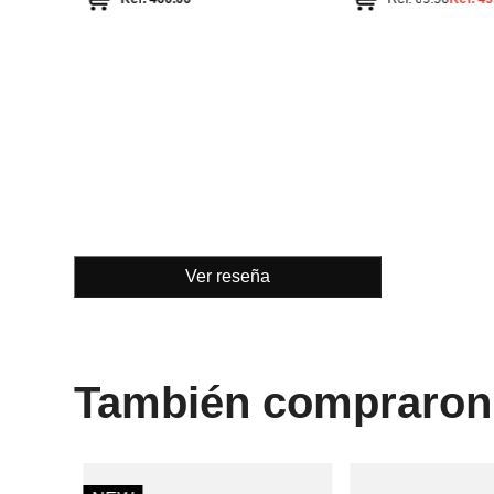
58
16
14
Swarovski
Bimba y Lola
Anillo de cóctel Constella
Anillo metálico
Ref.
240.00
Ref.
65.00
Ref.
26
Ver reseña
También compraron