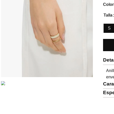
Color
Talla
S
Deta
Ani
env
Cara
Espe