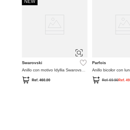
-
60 %
58
16
14
Swarovski
Bimba y Lola
Anillo de cóctel Constella
Anillo metálico
Ref.
240.00
Ref.
65.00
Ref.
26