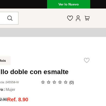
Ver lo Nuevo
fois
llo doble con esmalte
☆
☆
☆
☆
☆
(
0
)
cia
:
245558-IV
ro
Mujer
Ref.
8.90
2.90