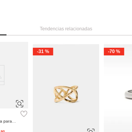
Tendencias relacionadas
-
70 %
NEW
55
58
Swarovski
Anillo con moti
Rojo
Ref.
460.0