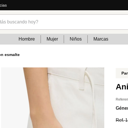
cias
s buscando hoy?
Hombre
Mujer
Niños
Marcas
on esmalte
Par
Ani
Referen
Géne
Ref.
1