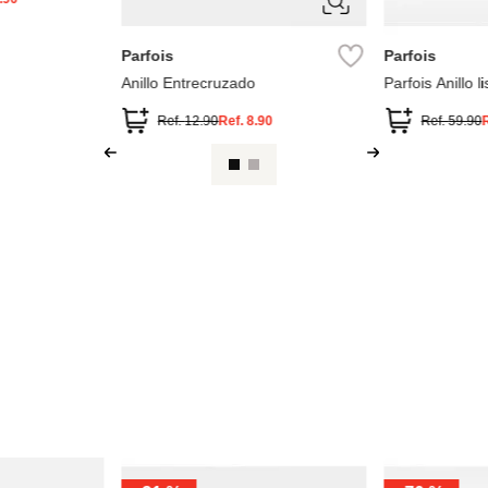
ÚNICA
Aldo
Anillo Twisted
.00
Ref.
25.00
Ref.
7.50