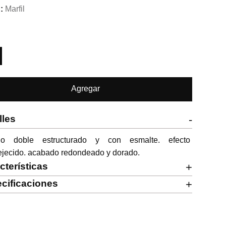
Marfil
Agregar
lles
-
llo doble estructurado y con esmalte. efecto 
ejecido. acabado redondeado y dorado.
cterísticas
+
cificaciones
+