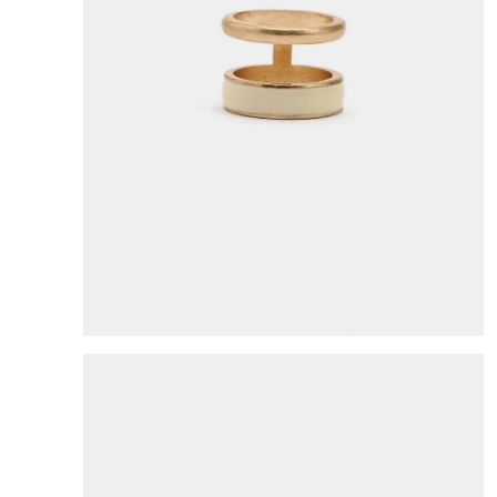
8
.
mng
9
.
bolso
10
.
bimba lola