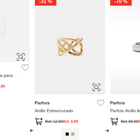
-
70 %
NEW
55
58
Swarovski
Anillo con moti
Rojo
Ref.
460.0
ÚNICA
Aldo
Anillo Twisted
.00
Ref.
25.00
Ref.
7.50