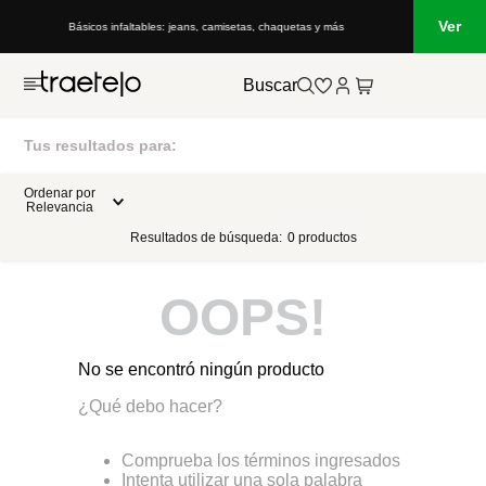
Ver
Básicos infaltables: jeans, camisetas, chaquetas y más
Buscar
Tus resultados para:
Ordenar por
Relevancia
Resultados de búsqueda:
0
productos
OOPS!
No se encontró ningún producto
¿Qué debo hacer?
Comprueba los términos ingresados
Intenta utilizar una sola palabra