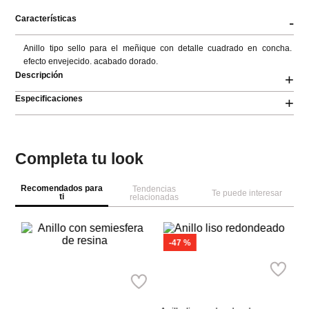
Características
-
Anillo tipo sello para el meñique con detalle cuadrado en concha. 
efecto envejecido. acabado dorado.
Descripción
+
Especificaciones
+
Completa tu look
Recomendados para
Tendencias
Te puede interesar
ti
relacionadas
S
An