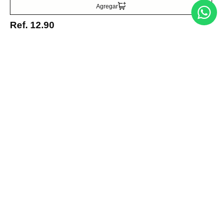
Acepto la política de tratamiento de datos personales
Suscribirse
Agregar
Ref.
12.90
Acerca de nosotros
Categorías
Marcas
Traetelo, el marketplace de moda en Venezuela para quienes buscan
estilo, calidad y las mejores marcas en un solo lugar.
Medios de pago