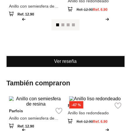
Parfois
Parfois
Anillo con semiesfera de
Anillo liso redondeado
resina
Ref.
12.90
Ref.
12.90
Ref.
6.90
Ver reseña
También compraron
S