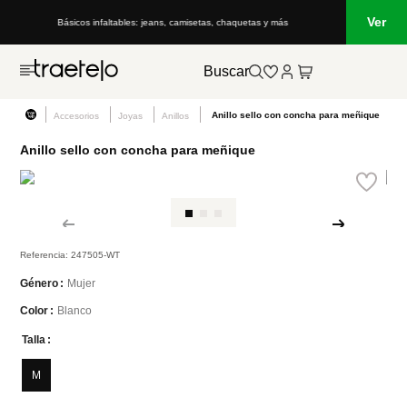
Ver
etas, chaquetas y más
Lo que está de moda en Venezuela: marcas, estilo 
Buscar
Anillo sello con concha para meñique
Accesorios
Joyas
Anillos
Anillo sello con concha para meñique
Referencia
:
247505-WT
Mujer
Género
Blanco
Color
Talla
M