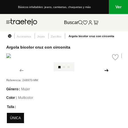
Ver
Básicos infaltables: jeans, camisetas, chaquetas y más
Buscar
Argola bicolor cruz con circonita
Accesorios
Joyas
Zarcillos
Argola bicolor cruz con circonita
Referencia
:
248970-MM
Mujer
Género
Multicolor
Color
Talla
ÚNICA