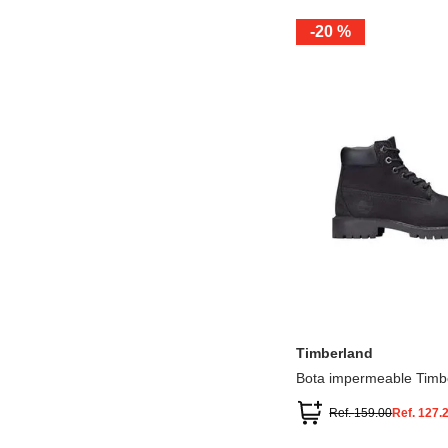
-
20 %
12.5
13.5
1.5
2.5
13
1
2
3
Timberland
Bota impermeable Timb
Premium
Ref.
159.00
Ref.
127.