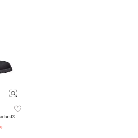
erland®
20