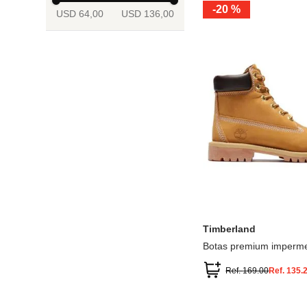
-
20 %
USD 64,00
USD 136,00
13.5
2
2.5
3
3.5
4
Mostrar 6 más
3.5
4
4.5
5
5.5
6
Timberland
Botas premium imperme
inch
Ref.
169.00
Ref.
135.