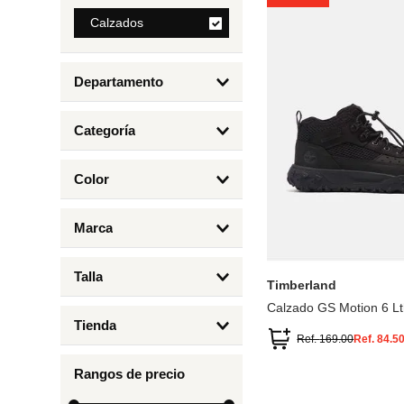
8
.
Calzados
cartera
9
.
bolso
Departamento
10
.
miniso
Calzados
Categoría
Botas y Botines
Color
Deportivos Urbanos
Amarillo
5
6.5
7
6
Marca
Arena
4.5
4
Timberland
Azul
Talla
Timberland
Negro
Calzado GS Motion 6 Lt
1
Tienda
1.5
Ref.
169.00
Ref.
84.5
Timberland
12.5
Rangos de precio
13