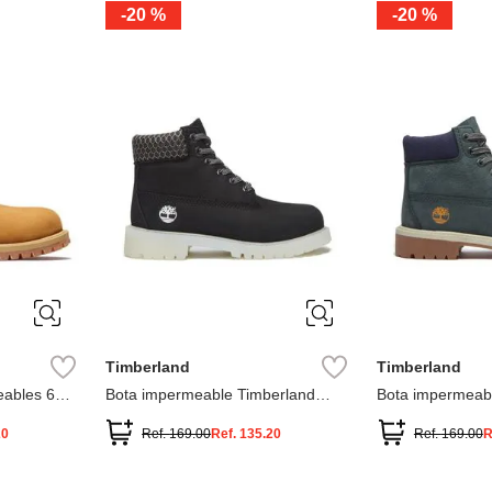
-
20 %
-
20 %
3
2
1
13
1
12.5
2.5
1.5
13.5
2
13
2
12.5
13.5
Timberland
Timberland
ables 6
Bota impermeable Timberland
Bota impermeab
Premium
Premium
20
Ref.
169.00
Ref.
135.20
Ref.
169.00
R