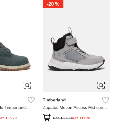
-
20 %
3
12.5
3
2
.5
1.5
1
13
2.5
1.5
13.5
Timberland
le Timberland
Zapatos Motion Access Mid con
cierre de velcro
ef.
135.20
Ref.
139.00
Ref.
111.20