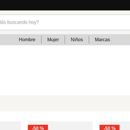
s buscando hoy?
Hombre
Mujer
Niños
Marcas
-
50 %
-
50 %