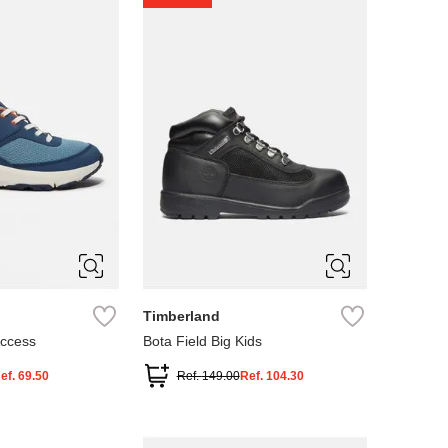
4
5
Timberland
Access
Bota Field Big Kids
ef.
69.50
Ref.
149.00
Ref.
104.30