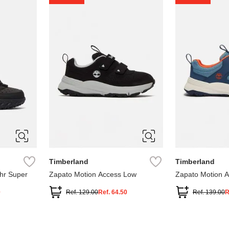
1
1.5
2
2.5
7
Timberland
Timberland
hr Super
Zapato Motion Access Low
Zapato Motion 
0
Ref.
129.00
Ref.
64.50
Ref.
139.00
R