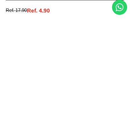
Ref.
4.90
Ref.
17.90
Entérate de todo lo nuevo
Acepto la política de tratamiento de datos personales
Suscribirse
Acerca de nosotros
Categorías
Marcas
Traetelo, el marketplace de moda en Venezuela para quienes buscan