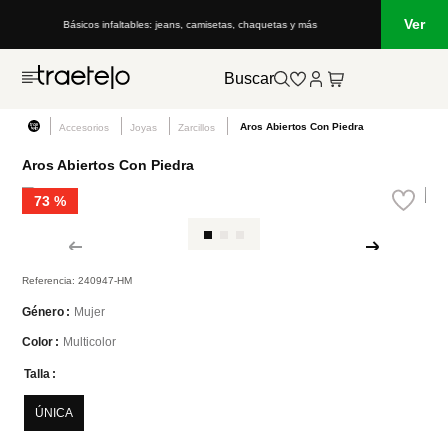
Ver
Básicos infaltables: jeans, camisetas, chaquetas y más
Buscar
Aros Abiertos Con Piedra
Accesorios
Joyas
Zarcillos
Aros Abiertos Con Piedra
73 %
Referencia
:
240947-HM
Mujer
Género
Multicolor
Color
Talla
ÚNICA