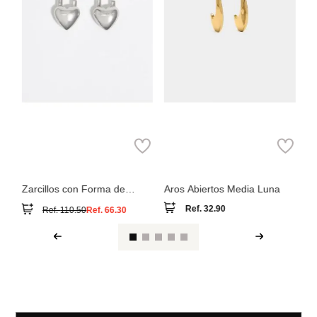
Bimba y Lola
Parfois
Zarcillos con Forma de
Aros Abiertos Media Luna
Corazón Candado
Ref.
32.90
Ref.
110.50
Ref.
66.30
Ver reseña