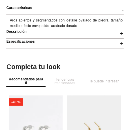
Características
-
Aros abiertos y segmentados con detalle ovalado de piedra. tamaño 
medio. efecto envejecido. acabado dorado.
Descripción
+
Especificaciones
+
Completa tu look
Recomendados para
Tendencias
Te puede interesar
ti
relacionadas
-
40 %
Pa
Pa
Mu