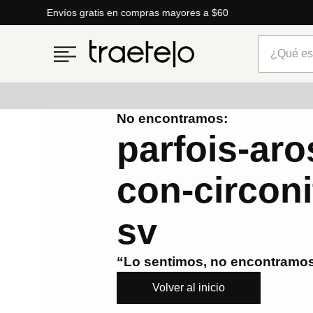
Envíos gratis en compras mayores a $60
¿Qué está
No encontramos:
Términos más buscados
parfois-aro
1
.
timberland
con-circon
2
.
parfois
3
.
carteras
sv
4
.
aldo
5
.
carteras parfois
“Lo sentimos, no encontramos
6
.
springfield
Volver al inicio
7
.
cartera