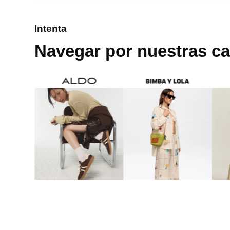
8
.
mng
Intenta
9
.
bolso
Navegar por nuestras ca
10
.
bimba lola