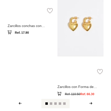
Parfois
C
sw
Zarcillos conchas con
piedras
Ref.
17.90
Bimba y Lola
Zarcillos con Forma de
Corazón Candado Mate
Ref.
110.50
Ref.
66.30