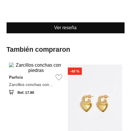
Ver reseña
También compraron
-
40 %
NEW
A
Parfois
C
sw
Zarcillos conchas con
piedras
Ref.
17.90
Bimba y Lola