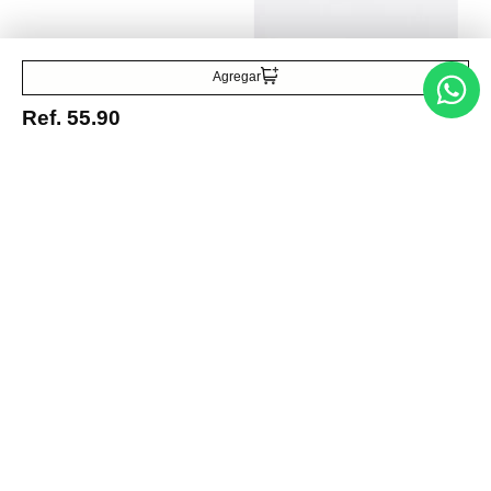
Zarcillos con Forma de
Corazón Candado Mate
Ref.
110.50
Ref.
66.30
Agregar
Ref.
55.90
Entérate de todo lo nuevo
Acepto la política de tratamiento de datos personales
Suscribirse
Acerca de nosotros
Categorías
Marcas