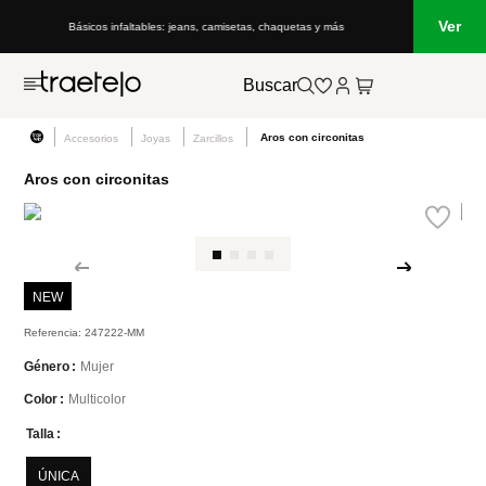
Ver
Básicos infaltables: jeans, camisetas, chaquetas y más
Buscar
Aros con circonitas
Accesorios
Joyas
Zarcillos
Aros con circonitas
NEW
Referencia
:
247222-MM
Mujer
Género
Multicolor
Color
Talla
ÚNICA