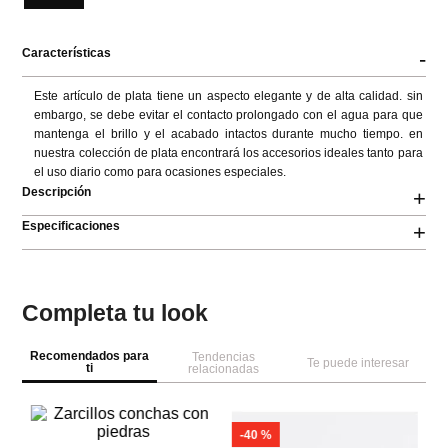
Características
-
Este artículo de plata tiene un aspecto elegante y de alta calidad. sin 
embargo, se debe evitar el contacto prolongado con el agua para que 
mantenga el brillo y el acabado intactos durante mucho tiempo. en 
nuestra colección de plata encontrará los accesorios ideales tanto para 
el uso diario como para ocasiones especiales.
Descripción
+
Especificaciones
+
Completa tu look
Recomendados para
Tendencias
Te puede interesar
ti
relacionadas
-
40 %
NEW
A