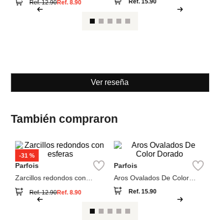
Parfois
Parfois
Zarcillos redondos con
Aros Ovalados De Color
esferas
Dorado
Ref.
15.90
Ref.
12.90
Ref.
8.90
Ver reseña
También compraron