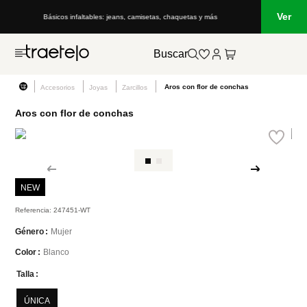
Ver
Básicos infaltables: jeans, camisetas, chaquetas y más
Buscar
Aros con flor de conchas
Accesorios
Joyas
Zarcillos
Aros con flor de conchas
NEW
Referencia
:
247451-WT
Mujer
Género
Blanco
Color
Talla
ÚNICA