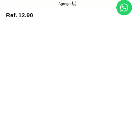
Agregar
Acepto la política de tratamiento de datos personales
Suscribirse
Ref.
12.90
Acerca de nosotros
Categorías
Marcas
Traetelo, el marketplace de moda en Venezuela para quienes buscan
estilo, calidad y las mejores marcas en un solo lugar.
Medios de pago