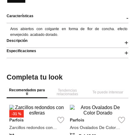
Características
-
Aros abiertos con colgante en forma de flor de concha. efecto 
envejecido. acabado dorado.
Descripción
+
Especificaciones
+
Completa tu look
Recomendados para
Tendencias
Te puede interesar
ti
relacionadas
Pa
Ar