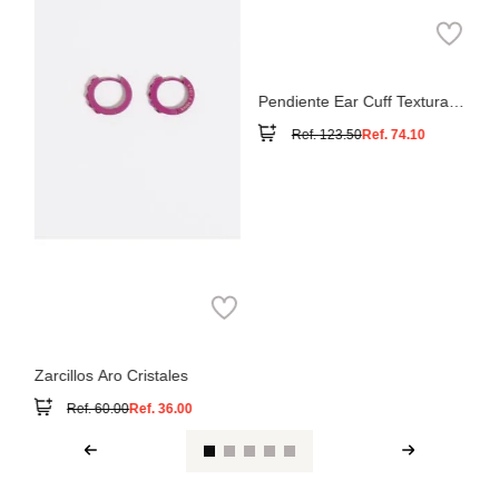
del
Ar
Pendiente Ear Cuff Textura
Bicolor
Ref.
123.50
Ref.
74.10
Zarcillos Aro Cristales
Ref.
60.00
Ref.
36.00