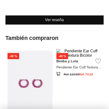
Ver reseña
También compraron
-
40 %
-
40 %
Pa
Bimba y Lola
del
Ar
Pendiente Ear Cuff Textura
Bicolor
Ref.
123.50
Ref.
74.10