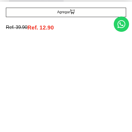
Agregar
Bimba y Lola
Zarcillos Aro Cristales
Ref.
12.90
Ref.
39.90
Ref.
60.00
Ref.
36.00
Entérate de todo lo nuevo
Acepto la política de tratamiento de datos personales
Suscribirse
Acerca de nosotros
Categorías