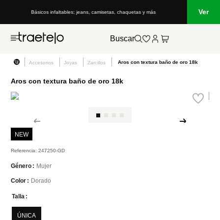
Ver
Básicos infaltables: jeans, camisetas, chaquetas y más
Buscar
Aros con textura baño de oro 18k
Accesorios
Joyas
Zarcillos
Aros con textura baño de oro 18k
NEW
Referencia
:
247250-GD
Mujer
Género
Dorado
Color
Talla
ÚNICA