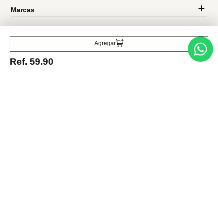
Traetelo, el marketplace de moda en Venezuela para quienes buscan
estilo, calidad y las mejores marcas en un solo lugar.
Agregar
Ref.
59.90
Medios de pago
© 2025 FUTURA ONLINE 24, C.A Todos los derechos reservados.
Tienda Virtual desarrollada por
Tecnología