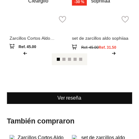
-
30 %
Pa
Aldo
Aldo
Za
c
Zarcillos Cortos Aldo
set de zarcillos aldo sophiiaa
Cleargllo
Ref.
45.00
Ref.
45.00
Ref.
31.50
Ver reseña
También compraron
-
30 %
Pa
Aldo
Aldo
Za
c
Zarcillos Cortos Aldo
set de zarcillos aldo sophiiaa