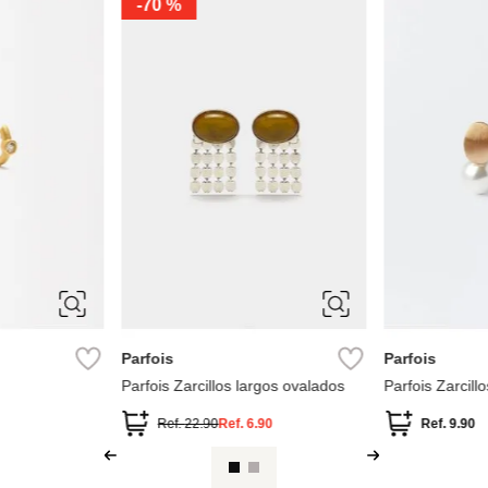
-
70 %
ÚNICA
ÚNICA
Parfois
Parfois
Collar Spinner
Parfois Aros de concha
Parfois Aros co
.90
Ref.
12.90
Ref.
3.90
Ref.
55.90