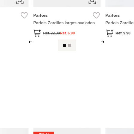
ÚNICA
ÚNICA
Parfois
Parfois
Collar Spinner
Parfois Aros de concha
Parfois Aros co
.90
Ref.
12.90
Ref.
3.90
Ref.
55.90