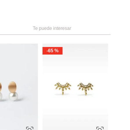
Te puede interesar
-
40 %
-
40 %