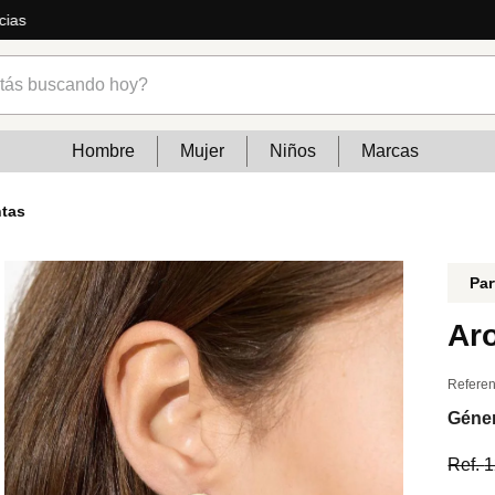
temporada: jeans, vestidos, calzados y mucho más
s buscando hoy?
Hombre
Mujer
Niños
Marcas
ntas
Par
Ar
Referen
Géne
Ref.
1