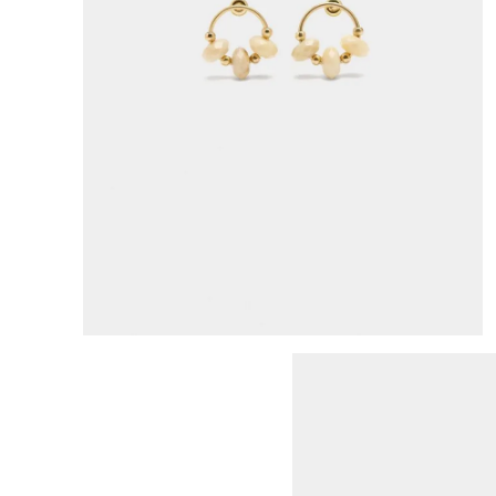
8
.
bolso
9
.
cartera
10
.
bimba lola