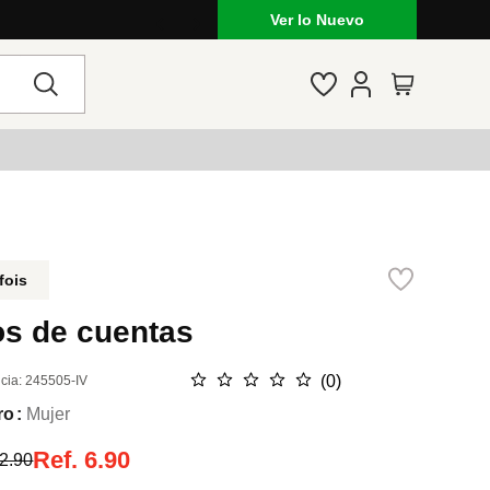
Ver lo Nuevo
fois
os de cuentas
☆
☆
☆
☆
☆
(
0
)
cia
:
245505-IV
ro
Mujer
Ref.
6.90
2.90