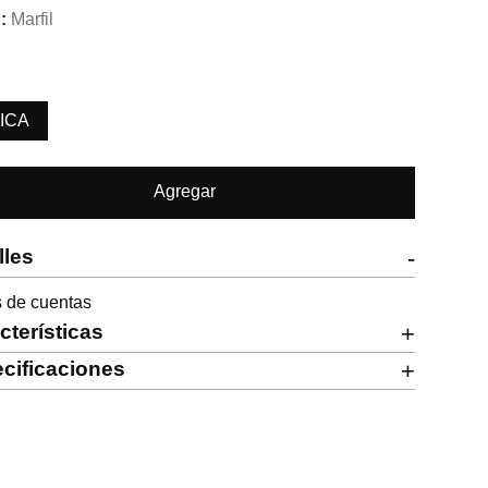
Marfil
ICA
Agregar
lles
-
s de cuentas
cterísticas
+
cificaciones
+