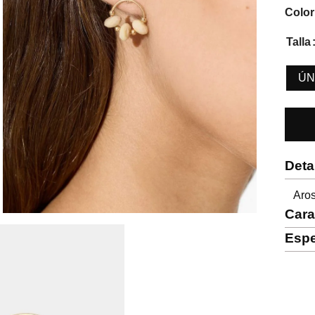
Color
Talla
ÚN
Deta
Aro
Cara
Espe