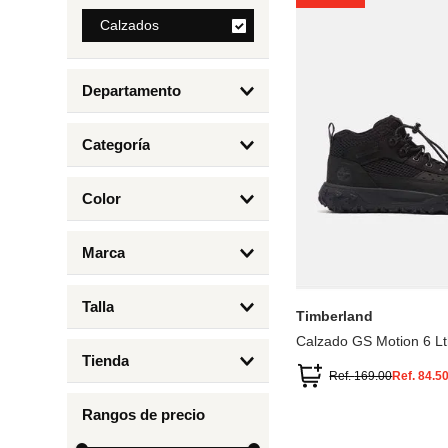
8
.
Calzados
mng
9
.
bolso
Departamento
10
.
bimba lola
Calzados
Categoría
Botas y Botines
Color
Deportivos Urbanos
Amarillo
5
6.5
7
6
Marca
Arena
4.5
4
Timberland
Azul
Talla
Timberland
Negro
Calzado GS Motion 6 Lt
1
Tienda
1.5
Ref.
169.00
Ref.
84.5
Timberland
12.5
Rangos de precio
13