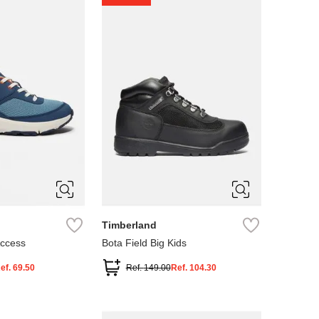
4
5
Timberland
Access
Bota Field Big Kids
ef.
69.50
Ref.
149.00
Ref.
104.30