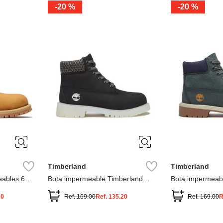
-
20 %
-
20 %
3
2
1
13
1
12.5
2.5
1.5
13.5
2
13
2
12.5
13.5
Timberland
Timberland
ables 6
Bota impermeable Timberland
Bota impermeab
Premium
Premium
20
Ref.
169.00
Ref.
135.20
Ref.
169.00
R