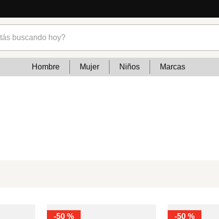
s buscando hoy?
Hombre
Mujer
Niños
Marcas
-
50 %
-
50 %