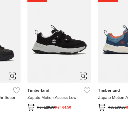
1
1.5
2
2.5
7
Timberland
Timberland
hr Super
Zapato Motion Access Low
Zapato Motion 
0
Ref.
129.00
Ref.
64.50
Ref.
139.00
R