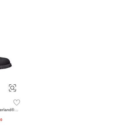
erland®
20