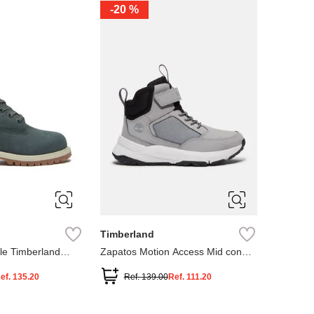
-
20 %
3
12.5
3
2
.5
1.5
1
13
2.5
1.5
13.5
Timberland
le Timberland
Zapatos Motion Access Mid con
cierre de velcro
ef.
135.20
Ref.
139.00
Ref.
111.20