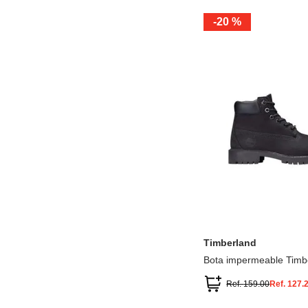
-
20 %
12.5
13.5
1.5
2.5
13
1
2
3
Timberland
Bota impermeable Timb
Premium
Ref.
159.00
Ref.
127.