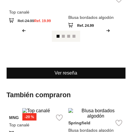
Ref.
24.99
Ver reseña
También compraron
-
20 %
MNG
M
Springfield
Top canalé
To
Blusa bordados algodón
Ref.
24.99
Ref.
19.99
Ref.
24.99