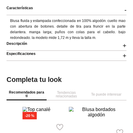
Características
-
Blusa fluida y estampada confeccionada en 100% algodón. cuello mao 
con abertura de botones. detalle de tira para fruncir en la parte 
delantera. manga larga; puños con colas para el cabello. bajo 
redondeado. la modelo mide 1,72 m y lleva la talla m.
Descripción
+
Especificaciones
+
Completa tu look
Recomendados para
Tendencias
Te puede interesar
ti
relacionadas
-
20 %
MNG
M
Springfield
Top canalé
To
Blusa bordados algodón
Ref.
24.99
Ref.
19.99