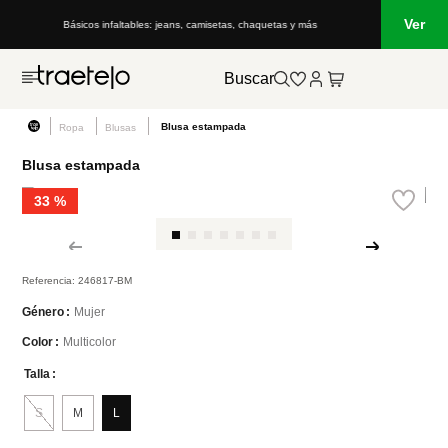
Ver
Básicos infaltables: jeans, camisetas, chaquetas y más
Buscar
Blusa estampada
Ropa
Blusas
Blusa estampada
33 %
Referencia
:
246817-BM
Mujer
Género
Multicolor
Color
Talla
S
M
L