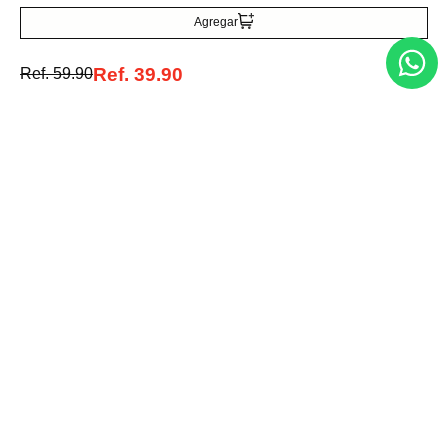
Agregar
Ref.
39.90
Ref.
59.90
Medios de pago
© 2025 FUTURA ONLINE 24, C.A Todos los derechos reservados.
Tienda Virtual desarrollada por
Tecnología