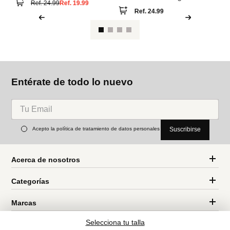
Entérate de todo lo nuevo
Acepto la política de tratamiento de datos personales
Suscribirse
Acerca de nosotros
Categorías
Marcas
Traetelo, el marketplace de moda en Venezuela para quienes buscan
Selecciona tu talla
estilo, calidad y las mejores marcas en un solo lugar.