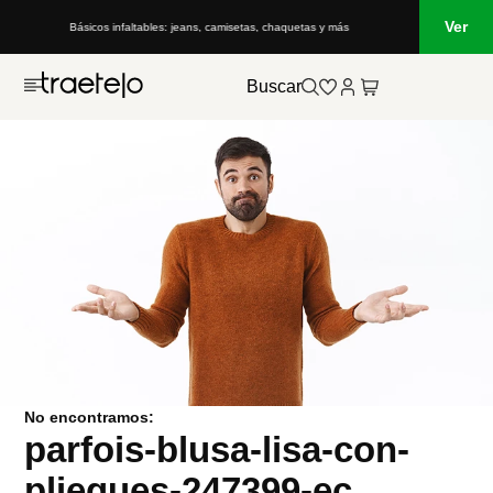
Ver
Básicos infaltables: jeans, camisetas, chaquetas y más
Buscar
No encontramos:
parfois-blusa-lisa-con-
pliegues-247399-ec