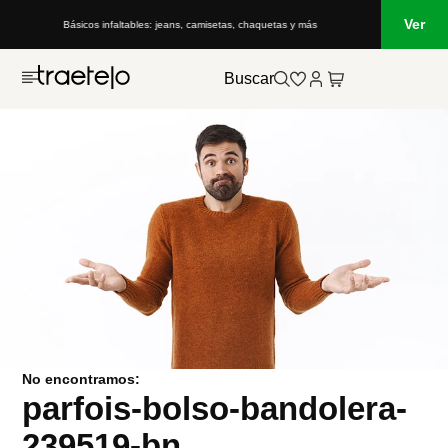
Ver
Básicos infaltables: jeans, camisetas, chaquetas y más
Buscar
No encontramos:
parfois-bolso-bandolera-
239519-bn