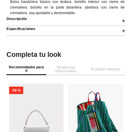
Bolso bandolera básico con textura. bolsillo interior con cierre de 
cremallera. bolsillo en la parte delantera. abertura con cierre de 
cremallera. asa ajustable y desmontable.
Descripción
+
Especificaciones
+
Completa tu look
Recomendados para
Tendencias
Te puede interesar
ti
relacionadas
-
50 %
Pa
Bo
b