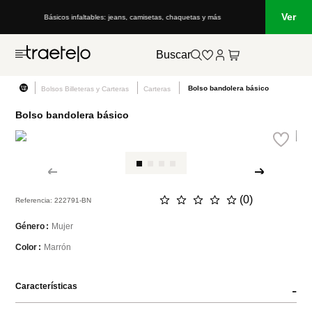
Ver
Básicos infaltables: jeans, camisetas, chaquetas y más
Buscar
Bolso bandolera básico
Bolsos Billeteras y Carteras
Carteras
Bolso bandolera básico
☆
☆
☆
☆
☆
(
0
)
Referencia
:
222791-BN
Mujer
Género
Marrón
Color
Características
-