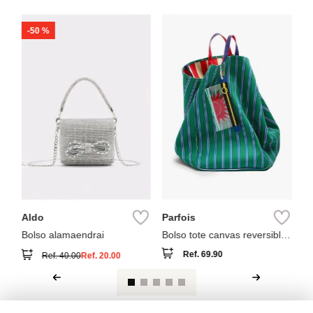
-
50 %
Pa
Bo
b
Aldo
Parfois
Bolso alamaendrai
Bolso tote canvas reversible
a rayas
Ref.
69.90
Ref.
40.00
Ref.
20.00