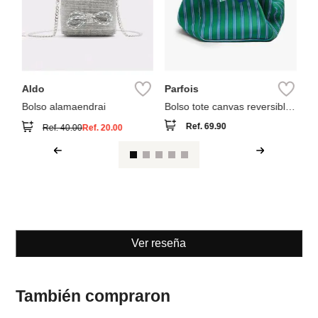
Aldo
Parfois
Bolso alamaendrai
Bolso tote canvas reversible
a rayas
Ref.
69.90
Ref.
40.00
Ref.
20.00
Ver reseña
También compraron