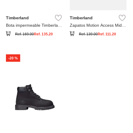
Timberland
Timberland
Bota impermeable Timberland
Zapatos Motion Access Mid
Premium
con cierre de velcro
Ref.
169.00
Ref.
135.20
Ref.
139.00
Ref.
111.20
-
20 %