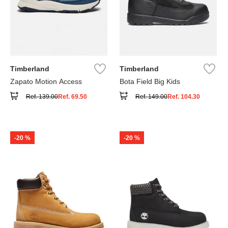
Timberland
Timberland
Zapato Motion Access
Bota Field Big Kids
Ref.
139.00
Ref.
69.50
Ref.
149.00
Ref.
104.30
-
20 %
-
20 %