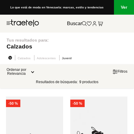
Ver
Lo que está de moda en Venezuela: marcas, estilo y tendencias
Outfi
Buscar
Tus resultados para:
Calzados
Calzados
Adolescentes
Juvenil
Ordenar por
Filtros
Relevancia
Resultados de búsqueda:
9
productos
-
50 %
-
50 %