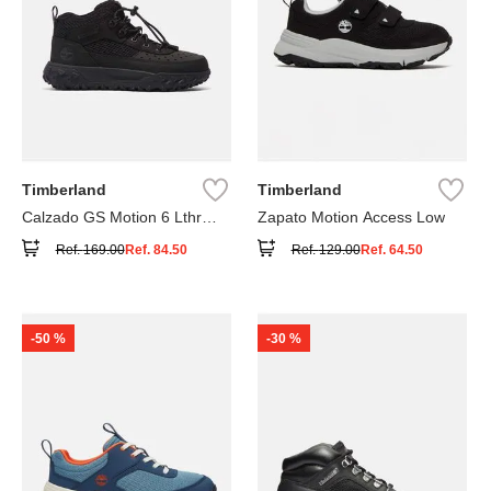
Timberland
Timberland
Calzado GS Motion 6 Lthr
Zapato Motion Access Low
Super
Ref.
169.00
Ref.
84.50
Ref.
129.00
Ref.
64.50
-
50 %
-
30 %