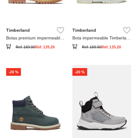
Timberland
Timberland
Botas premium impermeables
Bota impermeable Timberland
6 inch
Premium
Ref.
169.00
Ref.
135.20
Ref.
169.00
Ref.
135.20
-
20 %
-
20 %